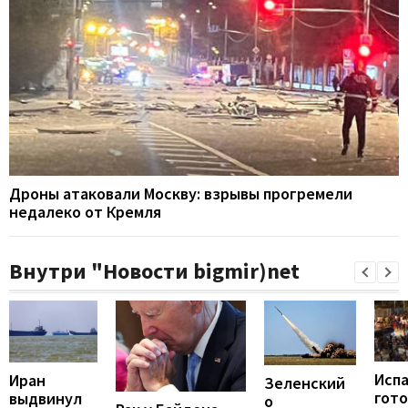
Дроны атаковали Москву: взрывы прогремели
недалеко от Кремля
Внутри "Новости bigmir)net
Исп
Иран
Зеленский
гот
выдвинул
о