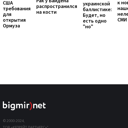
Рак у Байдена
к но
США
украинской
распространился
наш
требования
баллистике:
на кости
неле
для
Будет, но
СМИ
открытия
есть одно
Ормуза
"но"
© 2000-2024,
ТОВ «КЕПРЕЙТ ПАРТНЕРС»".