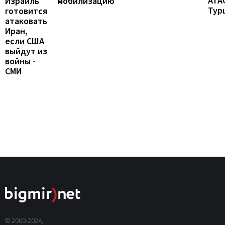
ATA
мобилизацию
Израиль
Тур
готовится
атаковать
Иран,
если США
выйдут из
войны -
СМИ
© 2000-2024,