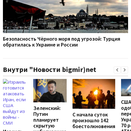
Безопасность Чёрного моря под угрозой: Турция
обратилась к Украине и России
Внутри "Новости bigmir)net
СШ
одо
Зеленский:
пер
Путин
С начала суток
Укр
планирует
произошло 142
70 
скрытую
боестолкновения