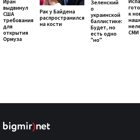
Исп
Иран
Зеленский
гот
выдвинул
о
Рак у Байдена
к но
США
украинской
распространился
наш
требования
баллистике:
на кости
неле
для
Будет, но
СМИ
открытия
есть одно
Ормуза
"но"