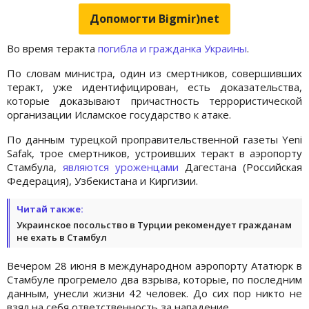
Допомогти Bigmir)net
Во время теракта
погибла и гражданка Украины
.
По словам министра, один из смертников, совершивших
теракт, уже идентифицирован, есть доказательства,
которые доказывают причастность террористической
организации Исламское государство к атаке.
По данным турецкой проправительственной газеты Yeni
Safak, трое смертников, устроивших теракт в аэропорту
Стамбула,
являются уроженцами
Дагестана (Российская
Федерация), Узбекистана и Киргизии.
Читай также:
Украинское посольство в Турции рекомендует гражданам
не ехать в Стамбул
Вечером 28 июня в международном аэропорту Ататюрк в
Стамбуле прогремело два взрыва, которые, по последним
данным, унесли жизни 42 человек. До сих пор никто не
взял на себя ответственность за нападение.