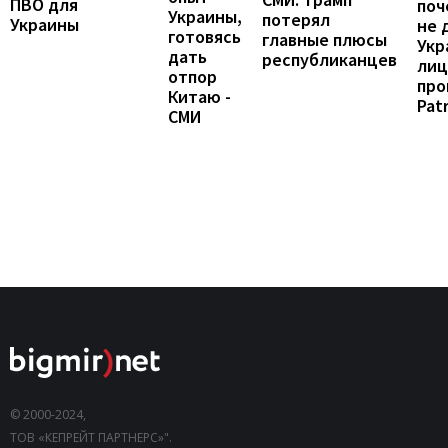
ПВО для
поч
Украины,
потерял
Украины
не 
готовясь
главные плюсы
Укр
дать
республиканцев
лиц
отпор
про
Китаю -
Patr
СМИ
© 2000-2024,
ТОВ «КЕПРЕЙТ ПАРТНЕРС»".