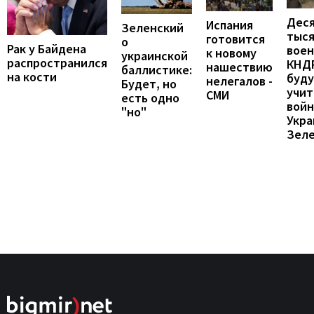
Дес
Испания
Зеленский
тыс
готовится
о
Рак у Байдена
вое
к новому
украинской
распространился
КНД
нашествию
баллистике:
на кости
буд
нелегалов -
Будет, но
учит
СМИ
есть одно
войн
"но"
Укра
Зел