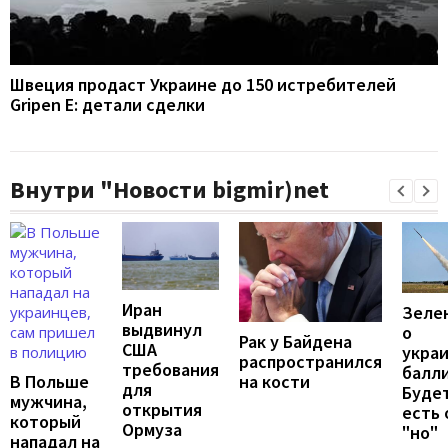
Швеция продаст Украине до 150 истребителей
Gripen E: детали сделки
Внутри "Новости bigmir)net
Иран
Зеле
выдвинул
о
Рак у Байдена
США
укра
распространился
требования
балли
В Польше
на кости
для
Будет
мужчина,
открытия
есть
который
Ормуза
"но"
нападал на