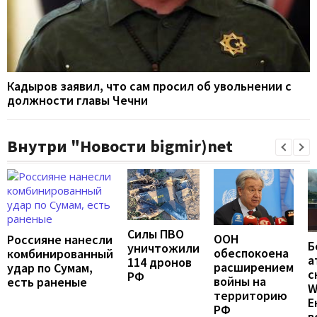
Кадыров заявил, что сам просил об увольнении с
должности главы Чечни
Внутри "Новости bigmir)net
Силы ПВО
ООН
Россияне нанесли
Б
уничтожили
обеспокоена
комбинированный
а
114 дронов
расширением
удар по Сумам,
с
РФ
войны на
есть раненые
W
территорию
Е
РФ
в