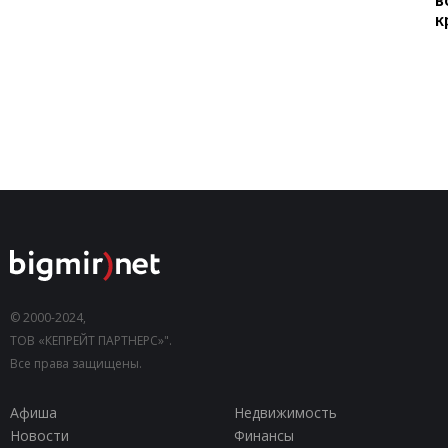
к
© 2000-2024,
ТОВ «КЕПРЕЙТ ПАРТНЕРС»".
Все права защищены.
Афиша
Недвижимость
Новости
Финансы