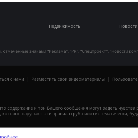
Недвижимость
Новости
 отмеченные знаками "Реклама", "PR", "Спецпроект", "Новости комп
ться с нами
|
Разместить свои видеоматериалы
|
Пользовате
что содержание и тон Вашего сообщения могут задеть чувства 
 которые нарушают эти правила грубо или систематически, буд
робнее...