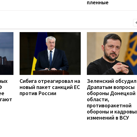
пленные
ных
Сибига отреагировал на
Зеленский обсудил
Ф
новый пакет санкций ЕС
Драпатым вопросы
ее
против России
обороны Донецкой
ргают
области,
противоракетной
обороны и кадровы
изменений в ВСУ