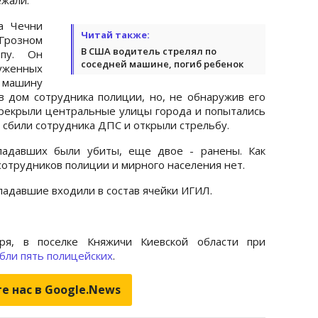
ва Чечни
Читай также:
Грозном
В США водитель стрелял по
ппу. Он
соседней машине, погиб ребенок
руженных
 машину
 в дом сотрудника полиции, но, не обнаружив его
ерекрыли центральные улицы города и попытались
 сбили сотрудника ДПС и открыли стрельбу.
падавших были убиты, еще двое - ранены. Как
сотрудников полиции и мирного населения нет.
ападавшие входили в состав ячейки ИГИЛ.
ря, в поселке Княжичи Киевской области при
бли пять полицейских
.
е нас в Google.News