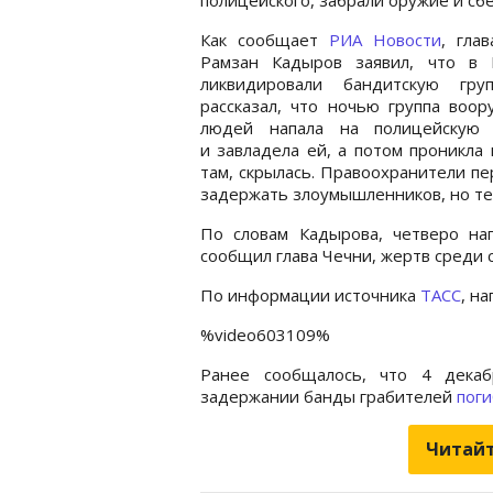
Как сообщает
РИА Новости
, гла
Рамзан Кадыров заявил, что в 
ликвидировали бандитскую гру
рассказал, что ночью группа воо
людей напала на полицейскую
и завладела ей, а потом проникла
там, скрылась. Правоохранители п
задержать злоумышленников, но те
По словам Кадырова, четверо на
сообщил глава Чечни, жертв среди 
По информации источника
ТАСС
, н
%video603109%
Ранее сообщалось, что 4 декаб
задержании банды грабителей
поги
Читайт