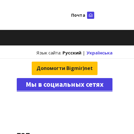
Почта
Искать
Язык сайта:
Русский
|
Українська
Допомогти Bigmir)net
Мы в социальных сетях