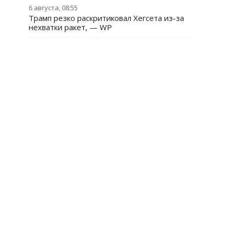
6 августа, 08:55
Трамп резко раскритиковал Хегсета из-за
нехватки ракет, — WP