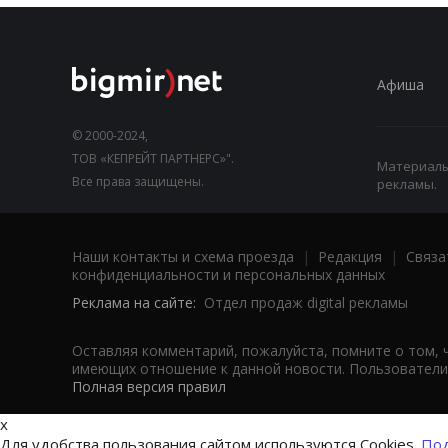
Афиша
© 2000-2024,
ТОВ «КЕПРЕЙТ ПАРТНЕРС»".
Материалы,
Все права защищены.
рекламы.
Наши контакты и схема проезда
|
Редакция
|
Связа
конфиденциальности и персональных данных
Реклама на сайте:
Отдел продаж digital рекламы
Оставляя комментарий, пожалуйста, помните о том, 
имеющих отношение к данной новости. Пользователи,
Полная версия правил
x
Для удобства пользования сайтом используются Cookies.
Под