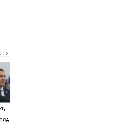
т,
Кадыров пожаловался
В Киеве задержали
на атаку БпЛА по
сообщника ИГИЛ,
БПЛА
военному университету
разыскиваемого
е
в Чечне
Интерполом