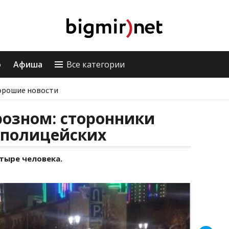
о
Афиша
Все категории
орошие новости
розном: сторонники
 полицейских
тыре человека.