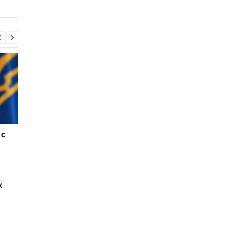
 с
Погода 8–10 августа в
В Ялте раздались
Украине: синоптики
выстрелы и вспыхну
предупредили о грозах,
пожар: оккупационн
граде и жаре до +37
власти объявили об
эвакуации
х