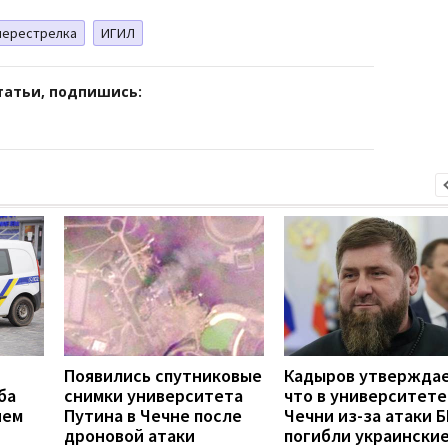
перестрелка
ИГИЛ
татьи, подпишись:
Появились спутниковые
Кадыров утверждае
ба
снимки университета
что в университете
ием
Путина в Чечне после
Чечни из-за атаки 
дроновой атаки
погибли украински