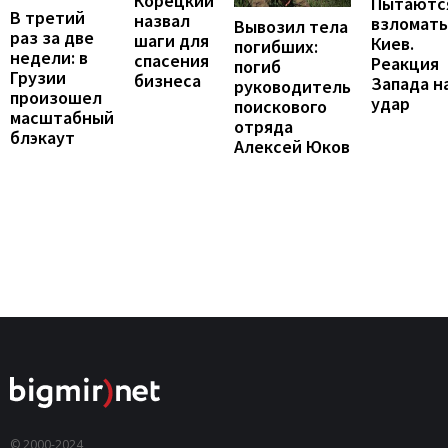
Корецкий
Пытаютс
В третий
назвал
взломать
Вывозил тела
раз за две
шаги для
Киев.
погибших:
недели: в
спасения
Реакция
погиб
Грузии
бизнеса
Запада н
руководитель
произошел
удар
поискового
масштабный
отряда
блэкаут
Алексей Юков
© 2000-2024,