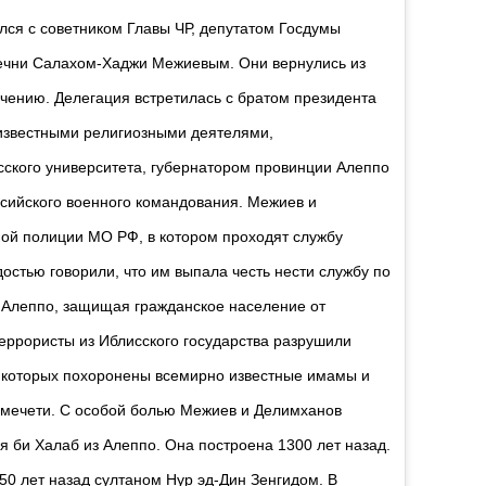
лся с советником Главы ЧР, депутатом Госдумы
чни Салахом-Хаджи Межиевым. Они вернулись из
учению. Делегация встретилась с братом президента
известными религиозными деятелями,
ского университета, губернатором провинции Алеппо
сийского военного командования. Межиев и
ой полиции МО РФ, в котором проходят службу
остью говорили, что им выпала честь нести службу по
 Алеппо, защищая гражданское население от
террористы из Иблисского государства разрушили
 которых похоронены всемирно известные имамы и
 мечети. С особой болью Межиев и Делимханов
 би Халаб из Алеппо. Она построена 1300 лет назад.
50 лет назад султаном Нур эд-Дин Зенгидом. В