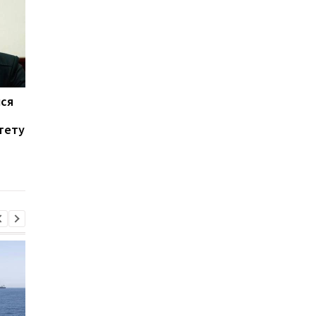
ся
Кадыров предлагает
Обвинили в сожжен
отправлять на войну в
Корана: в Чечне
тету
Украину лица,
осудили
"ведущие
севастопольца,
безнравственный образ
которого избил сын
жизни" в Чечне
Кадырова