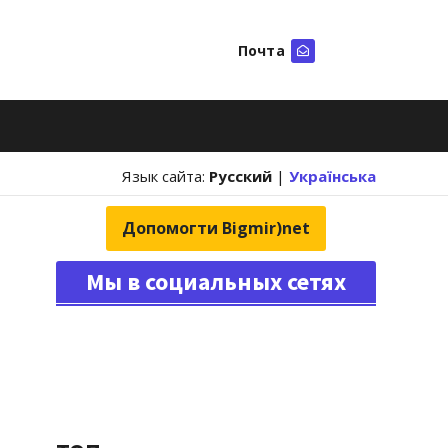
Почта
Искать
Язык сайта:
Русский
|
Українська
Допомогти Bigmir)net
Мы в социальных сетях