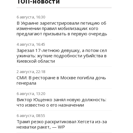
ТОП-новости
6 августа, 16:30
В Украине зарегистрировали петицию об
изменении правил мобилизации: кого
предлагают призывать в первую очередь
4 августа, 16:45
Зарезал 17-летнюю девушку, а потом сел
ужинать: жуткие подробности убийства в
Киевской области
2 августа, 22:18
СМИ: В ресторане в Москве погибла дочь
генерала
6 августа, 13:20
Виктор Ющенко занял новую должность:
что известно о его назначении
6 августа, 08:55
Трамп резко раскритиковал Хегсета из-за
нехватки ракет, — WP