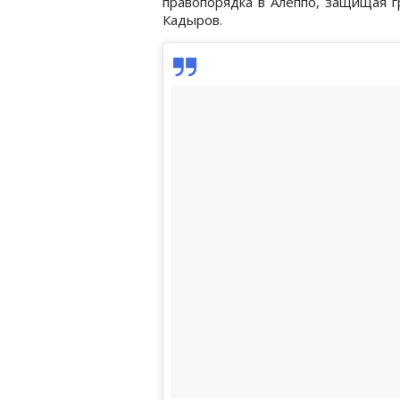
правопорядка в Алеппо, защищая г
Кадыров.