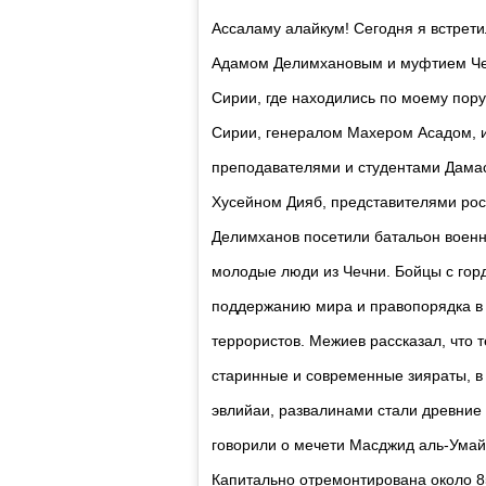
Ассаламу алайкум! Сегодня я встрети
Адамом Делимхановым и муфтием Че
Сирии, где находились по моему пор
Сирии, генералом Махером Асадом, 
преподавателями и студентами Дамас
Хусейном Дияб, представителями рос
Делимханов посетили батальон военн
молодые люди из Чечни. Бойцы с горд
поддержанию мира и правопорядка в
террористов. Межиев рассказал, что 
старинные и современные зияраты, в
эвлийаи, развалинами стали древние
говорили о мечети Масджид аль-Умайя
Капитально отремонтирована около 8