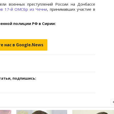
тели военных преступлений России на Донбассе
ов 17-й ОМСБр из Чечни
, принимавших участие в
енной полиции РФ в Сирии:
е нас в Google.News
татьи, подпишись: