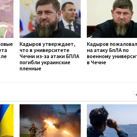
ковые
Кадыров утверждает,
Кадыров пожаловал
ета
что в университете
на атаку БпЛА по
сле
Чечни из-за атаки БПЛА
военному универси
погибли украинские
в Чечне
пленные