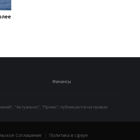
олее
Пентагон купит лазеры
Названы потери Рос
для борьбы с дронами
по состоянию на 8
$400 млн - СМИ
августа
Финансы
аний", "Актуально", "Промо", публикуются на правах
льское Соглашение
|
Политика в сфере