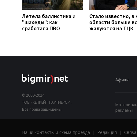
Летела баллистика и
Стало известно, в 
"шахеды": как
области больше в
сработала ПВО
жалуются на ТЦК
Афиша
© 2000-2024,
ТОВ «КЕПРЕЙТ ПАРТНЕРС»".
Материалы,
Все права защищены.
рекламы.
Наши контакты и схема проезда
|
Редакция
|
Связа