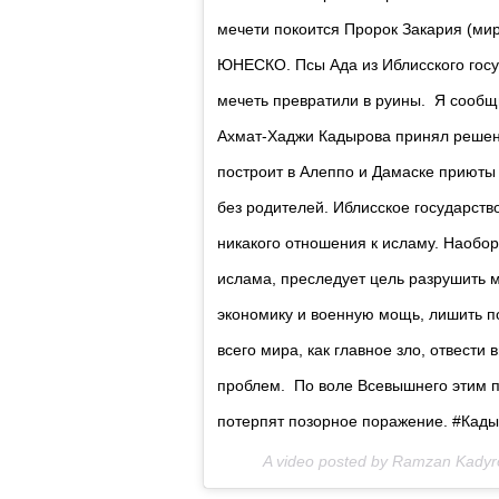
мечети покоится Пророк Закария (мир
ЮНЕСКО. Псы Ада из Иблисского госуд
мечеть превратили в руины. Я сообщ
Ахмат-Хаджи Кадырова принял решени
построит в Алеппо и Дамаске приюты
без родителей. Иблисское государст
никакого отношения к исламу. Наобор
ислама, преследует цель разрушить 
экономику и военную мощь, лишить по
всего мира, как главное зло, отвести
проблем. По воле Всевышнего этим п
потерпят позорное поражение. #Кад
A video posted by Ramzan Kady