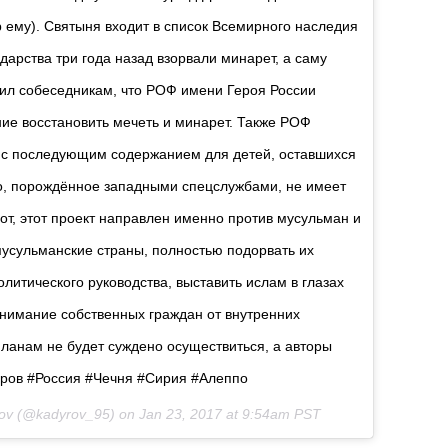
 ему). Святыня входит в список Всемирного наследия
арства три года назад взорвали минарет, а саму
ил собеседникам, что РОФ имени Героя России
е восстановить мечеть и минарет. Также РОФ
 с последующим содержанием для детей, оставшихся
во, порождённое западными спецслужбами, не имеет
от, этот проект направлен именно против мусульман и
мусульманские страны, полностью подорвать их
литического руководства, выставить ислам в глазах
 внимание собственных граждан от внутренних
ланам не будет суждено осуществиться, а авторы
ыров #Россия #Чечня #Сирия #Алеппо
rov (@kadyrov_95) on
Jan 23, 2017 at 9:54am PST