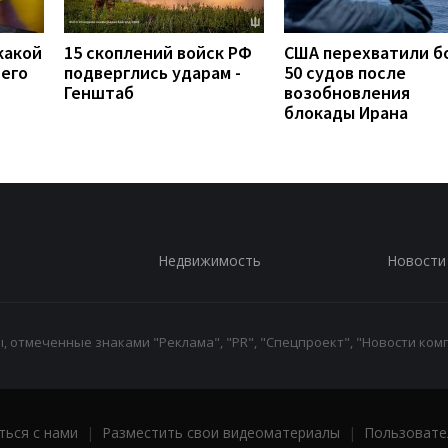
какой
15 скоплений войск РФ
США перехватили б
сего
подверглись ударам -
50 судов после
Генштаб
возобновления
блокады Ирана
Недвижимость
Новости
 отмеченные знаками "Реклама", "PR", "Спецпроект", "Новости комп
ться с нами
|
Разместить свои видеоматериалы
|
Пользовате