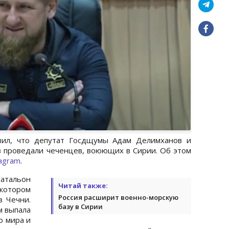
вил, что депутат Госдщумы Адам Делимханов и
 проведали чеченцев, воюющих в Сирии. Об этом
tagram
.
атальон
Читай также:
отором
Россия расширит военно-морскую
 Чечни.
базу в Сирии
м выпала
ю мира и