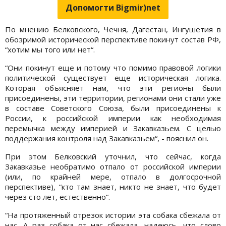
Допомогти Bigmir)net
По мнению Белковского, Чечня, Дагестан, Ингушетия в
обозримой исторической перспективе покинут состав РФ,
“хотим мы того или нет“.
“Они покинут еще и потому что помимо правовой логики
политической существует еще историческая логика.
Которая объясняет нам, что эти регионы были
присоединены, эти территории, регионами они стали уже
в составе Советского Союза, были присоединены к
России, к российской империи как необходимая
перемычка между империей и Закавказьем. С целью
поддержания контроля над Закавказьем“, - пояснил он.
При этом Белковский уточнил, что сейчас, когда
Закавказье необратимо отпало от российской империи
(или, по крайней мере, отпало в долгосрочной
перспективе), “кто там знает, никто не знает, что будет
через сто лет, естественно“.
“На протяженный отрезок истории эта собака сбежала от
нас. А раз собака от нас сбежала, надеюсь, что слово