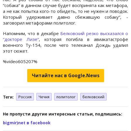
“собака“ в данном случае будет воспринята как метафора,
а не как попытка кого-то обидеть, то не нужен и поводок.
Который удерживает давно сбежавшую собаку“, -
заговорил метафорами политолог.
Напомним, что в декабре
Белковский резко высказался о
“докторе Лизе“
, которая погибла в авиакатастрофе
военного Ту-154, после чего телеканал Дождь удалил
этот сюжет.
%video605207%
Читайте нас в Google.News
Теги:
Россия
Чечня
политолог
белковский
Не пропусти другие интересные статьи, подпишись:
bigmir)net в facebook