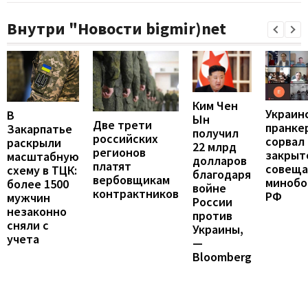
Внутри "Новости bigmir)net
Ким Чен
Украин
В
Ын
Две трети
пранке
Закарпатье
получил
российских
сорвал
раскрыли
22 млрд
регионов
закрыт
масштабную
долларов
платят
совеща
схему в ТЦК:
благодаря
вербовщикам
минобо
более 1500
войне
контрактников
РФ
мужчин
России
незаконно
против
сняли с
Украины,
учета
—
Bloomberg