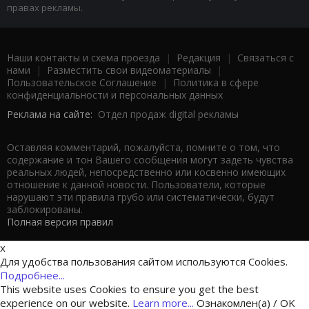
правах рекламы.
Наши контакты и схема проезда
|
Редакция
|
Связаться с
нами
|
Разместить свои видеоматериалы
|
Пользовательское Соглашение
|
Политика в сфере
конфиденциальности и персональных данных
Реклама на сайте:
Отдел продаж digital рекламы
Оставляя комментарий, пожалуйста, помните о том, что
содержание и тон Вашего сообщения могут задеть чувства
реальных людей, непосредственно или косвенно имеющих
отношение к данной новости. Пользователи, которые
нарушают эти правила грубо или систематически, будут
заблокированы.
Полная версия правил
x
Для удобства пользования сайтом используются Cookies.
Подробнее...
This website uses Cookies to ensure you get the best
experience on our website.
Learn more...
Ознакомлен(а) / OK