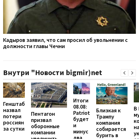
Кадыров заявил, что сам просил об увольнении с
должности главы Чечни
Внутри "Новости bigmir)net
Итоги
Генштаб
08.08:
В
назвал
Близкая к
Patriot
Пентагон
м
потери
Трампу
будет
призвал
к
россиян
компания
и
оборонные
н
за сутки
собирается
минус
компании
у
бурить в
два
увеличить