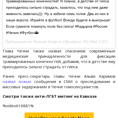
травмированных конечностей! Я помню, в детстве от гипса
приходилось сильно страдать, казалось, что под ним даже
живность завелась))). Ну а забили семь голов. Два из них в
наши ворота. Играйте в футбол! Всегда будете в выигрыше!
Если сумеете покинуть поле без гипса! #Кадыров #Россия
#Чечня #Футбол🚑
Публикация от Ramzan Kadyrov (@kadyrov_95)
Май 3 2017 в 2:11 PDT
Глава Чечни также назвал спасением современные
медицинские принадлежности для фиксации
травмированных конечностей, добавив, что в детстве ему
приходилось сильно страдать от гипса.
Ранее пресс-секретарь главы Чечни Альви Каримов
назвал ложью
сообщения в СМИ о преследовании и
массовых задержаниях в Чечне гомосексуалистов.
Смотри также анти-ЛГБТ митинг на Кавказе
%video616881%