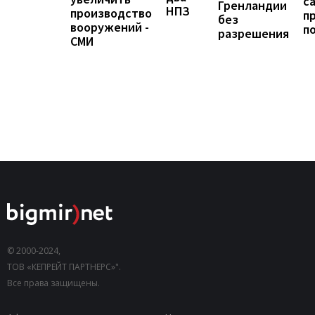
с
Гренландии
НПЗ
производство
п
без
вооружений -
п
разрешения
СМИ
© 2000-2024,
ТОВ «КЕПРЕЙТ ПАРТНЕРС»".
Все права защищены.