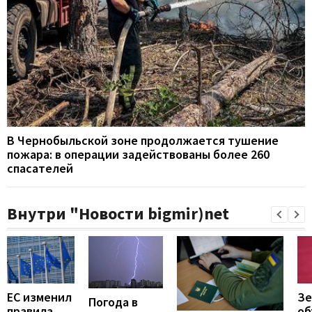
В Чернобыльской зоне продолжается тушение
пожара: в операции задействованы более 260
спасателей
Внутри "Новости bigmir)net
ЕС изменил
Зе
Погода в
правила
об