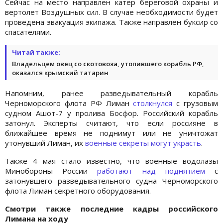
Сейчас на место направлен катер береговой охраны и
вертолет Воздушных сил. В случае необходимости будет
проведена эвакуация экипажа. Также направлен буксир со
спасателями.
Читай также:
Владельцем овец со скотовоза, утопившего корабль РФ,
оказался крымский татарин
Напомним, ранее разведывательный корабль
Черноморского флота РФ Лиман
столкнулся
с грузовым
судном Ашот-7 у пролива Босфор. Российский корабль
затонул. Эксперты считают, что если россияне в
ближайшее время не поднимут или не уничтожат
утонувший Лиман, их
военные секреты могут украсть
.
Также 4 мая стало известно, что военные водолазы
Минобороны России
работают над поднятием
с
затонувшего разведывательного судна Черноморского
флота Лиман секретного оборудования.
Смотри также последние кадры российского
Лимана на ходу