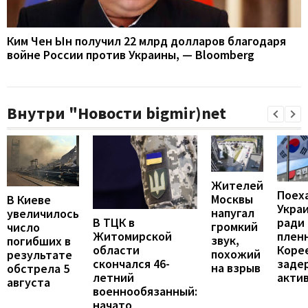
Ким Чен Ын получил 22 млрд долларов благодаря
войне России против Украины, — Bloomberg
Внутри "Новости bigmir)net
Жителей
Поех
Москвы
В Киеве
Укра
напугал
увеличилось
В ТЦК в
ради
громкий
число
Житомирской
пленн
звук,
погибших в
области
Коре
похожий
результате
скончался 46-
заде
на взрыв
обстрела 5
летний
акти
августа
военнообязанный:
начато