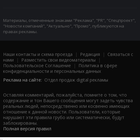
Материалы, отмеченные знаками "Реклама", "PR", "Спецпроект",
"Новости компаний", "Актуально", "Промо", публикуются на
правах рекламы.
Наши контакты и схема проезда
|
Редакция
|
Связаться с
нами
|
Разместить свои видеоматериалы
|
Пользовательское Соглашение
|
Политика в сфере
конфиденциальности и персональных данных
Реклама на сайте:
Отдел продаж digital рекламы
Оставляя комментарий, пожалуйста, помните о том, что
содержание и тон Вашего сообщения могут задеть чувства
реальных людей, непосредственно или косвенно имеющих
отношение к данной новости. Пользователи, которые
нарушают эти правила грубо или систематически, будут
заблокированы.
Полная версия правил