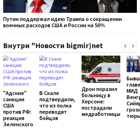
Путин поддержал идею Трампа о сокращении
военных расходов США и России на 50%
Внутри "Новости bigmir)net
Бывш
глав
Дрон поразил
МИД
"Адские"
В Скале
больницу в
Венг
санкции
подтвердили,
Херсоне:
Сийя
США
что из полка
пострадали
гроз
против РФ:
переводят
медработницы
тюрь
реакция
бойцов
Зеленского