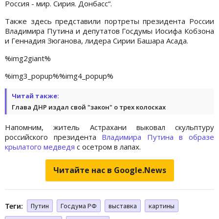
Россия - мир. Сирия. Донбасс“.
Также здесь представили портреты президента России
Владимира Путина и депутатов Госдумы Иосифа Кобзона
и Геннадия Зюганова, лидера Сирии Башара Асада.
%img2giant%
%img3_popup%
%img4_popup%
Читай также:
Глава ДНР издал свой "закон" о трех колосках
Напомним, житель Астрахани выковал скульптуру
российского президента
Владимира Путина в образе
крылатого медведя
с осетром в лапах.
Читайте нас в Google.News
Теги:
Путин
Госдума РФ
выставка
картины