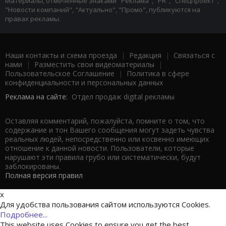
Материалы, отмеченные знаками "Реклама", "PR", "Спецпроект",
"Новости компаний", "Актуально", "Промо", публикуются на
правах рекламы.
Наши контакты и схема проезда
|
Редакция
|
Связаться с
нами
|
Разместить свои видеоматериалы
|
Пользовательское Соглашение
|
Политика в сфере
конфиденциальности и персональных данных
Реклама на сайте:
Отдел продаж digital рекламы
Оставляя комментарий, пожалуйста, помните о том, что
содержание и тон Вашего сообщения могут задеть чувства
реальных людей, непосредственно или косвенно имеющих
отношение к данной новости. Пользователи, которые
нарушают эти правила грубо или систематически, будут
заблокированы.
Полная версия правил
x
Для удобства пользования сайтом используются Cookies.
Подробнее...
This website uses Cookies to ensure you get the best