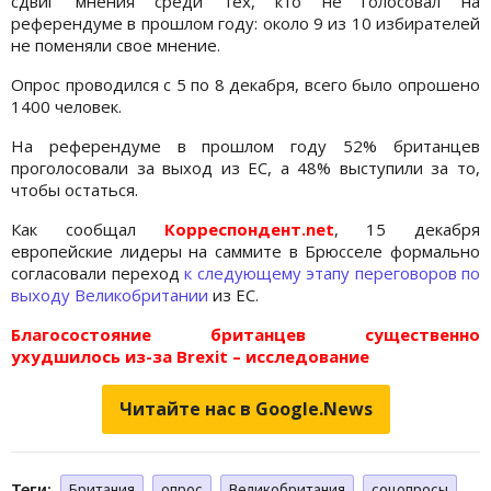
сдвиг мнения среди тех, кто не голосовал на
референдуме в прошлом году: около 9 из 10 избирателей
не поменяли свое мнение.
Опрос проводился с 5 по 8 декабря, всего было опрошено
1400 человек.
На референдуме в прошлом году 52% британцев
проголосовали за выход из ЕС, а 48% выступили за то,
чтобы остаться.
Как сообщал
Корреспондент.net
, 15 декабря
европейские лидеры на саммите в Брюсселе формально
согласовали переход
к следующему этапу переговоров по
выходу Великобритании
из ЕС.
Благосостояние британцев существенно
ухудшилось из-за Brexit – исследование
Читайте нас в Google.News
Теги:
Британия
опрос
Великобритания
соцопросы