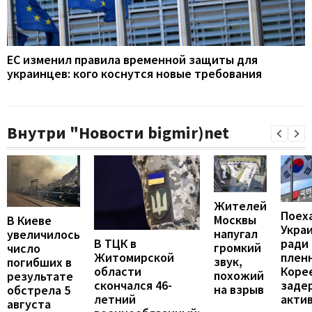
ЕС изменил правила временной защиты для
украинцев: кого коснутся новые требования
Внутри "Новости bigmir)net
Жителей
Поех
Москвы
В Киеве
Укра
напугал
увеличилось
В ТЦК в
ради
громкий
число
Житомирской
пленн
звук,
погибших в
области
Коре
похожий
результате
скончался 46-
заде
на взрыв
обстрела 5
летний
акти
августа