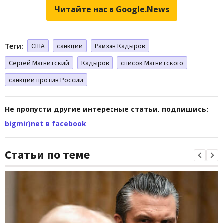
Читайте нас в Google.News
Теги:
США
санкции
Рамзан Кадыров
Сергей Магнитский
Кадыров
список Магнитского
санкции против России
Не пропусти другие интересные статьи, подпишись:
bigmir)net в facebook
Статьи по теме