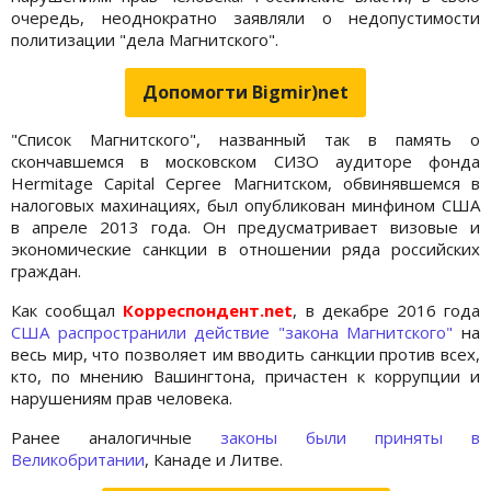
очередь, неоднократно заявляли о недопустимости
политизации "дела Магнитского".
Допомогти Bigmir)net
"Список Магнитского", названный так в память о
скончавшемся в московском СИЗО аудиторе фонда
Hermitage Capital Сергее Магнитском, обвинявшемся в
налоговых махинациях, был опубликован минфином США
в апреле 2013 года. Он предусматривает визовые и
экономические санкции в отношении ряда российских
граждан.
Как сообщал
Корреспондент.net
, в декабре 2016 года
США распространили действие "закона Магнитского"
на
весь мир, что позволяет им вводить санкции против всех,
кто, по мнению Вашингтона, причастен к коррупции и
нарушениям прав человека.
Ранее аналогичные
законы были приняты в
Великобритании
, Канаде и Литве.