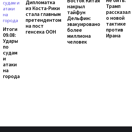
не бить:
Восток Китая
Дипломатка
Трамп
накрыл
из Коста-Рики
рассказал
тайфун
стала главным
о новой
Дельфин:
претендентом
тактике
эвакуировано
на пост
Итоги
против
более
генсека ООН
09.08:
Ирана
миллиона
Удары
человек
по
судам
и
атаки
на
города