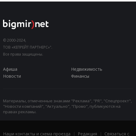
© 2000-2024,
ТОВ «КЕПРЕЙТ ПАРТНЕРС»".
Все права защищены.
Афиша
Недвижимость
Новости
Финансы
Материалы, отмеченные знаками "Реклама", "PR", "Спецпроект",
"Новости компаний", "Актуально", "Промо", публикуются на
правах рекламы.
Наши контакты и схема проезда
|
Редакция
|
Связаться с