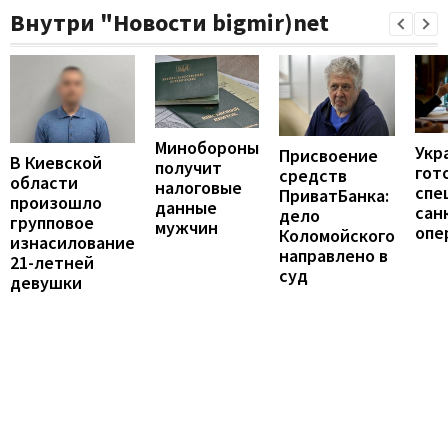
Внутри "Новости bigmir)net
Минобороны
Укр
Присвоение
В Киевской
получит
гот
средств
области
налоговые
спе
ПриватБанка:
произошло
данные
сан
дело
групповое
мужчин
опе
Коломойского
изнасилование
направлено в
21-летней
суд
девушки