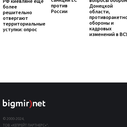
вопросы оборо
РФ киевляне ещё
против
Донецкой
более
России
области,
решительно
противоракетн
отвергают
обороны и
территориальные
кадровых
уступки: опрос
изменений в ВС
© 2000-2024,
ТОВ «КЕПРЕЙТ ПАРТНЕРС»".