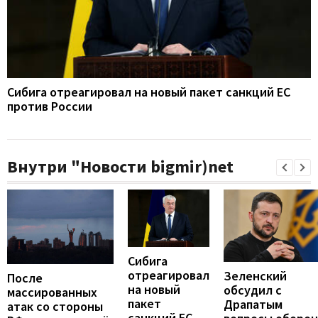
Сибига отреагировал на новый пакет санкций ЕС
против России
Внутри "Новости bigmir)net
Сибига
отреагировал
Зеленский
После
на новый
обсудил с
массированных
пакет
Драпатым
атак со стороны
санкций ЕС