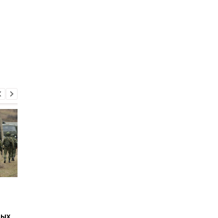
Путин может напасть
Беспилотники
на страну НАТО ещё во
атаковали склад
время войны против
Wildberries в
вых
Украины: разведка США
Екатеринбурге: возн