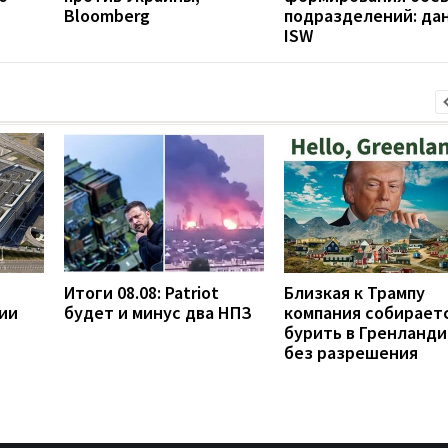
Bloomberg
подразделений: да
ISW
Итоги 08.08: Patriot
Близкая к Трампу
ии
будет и минус два НПЗ
компания собирает
бурить в Гренланди
без разрешения