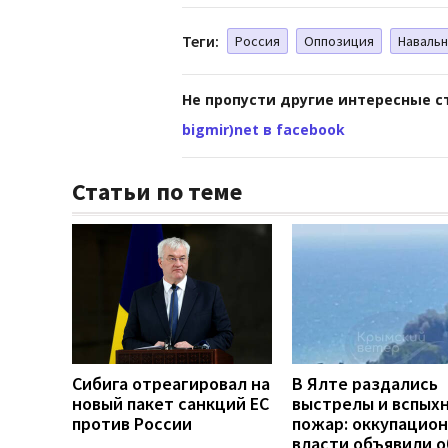
Теги:
Россия
Оппозиция
Наваль
Не пропусти другие интересные с
bigmir)net в facebook
Статьи по теме
Сибига отреагировал на
В Ялте раздались
новый пакет санкций ЕС
выстрелы и вспых
против России
пожар: оккупацио
власти объявили о