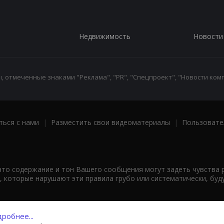
Недвижимость
Новости
 отмеченные знаками "Реклама", "PR", "Спецпроект", "Новости комп
ться с нами
|
Разместить свои видеоматериалы
|
Пользовате
что содержание и тон Вашего сообщения могут задеть чувства 
 которые нарушают эти правила грубо или систематически, буд
робнее...