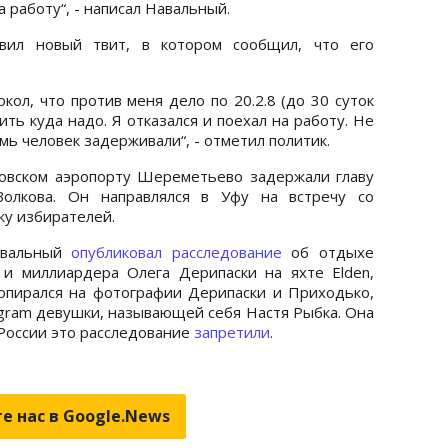
а работу“, - написал Навальный.
авил новый твит, в котором сообщил, что его
кол, что против меня дело по 20.2.8 (до 30 суток
ть куда надо. Я отказался и поехал на работу. Не
емь человек задерживали“, - отметил политик.
ковском аэропорту Шереметьево задержали главу
олкова. Он направлялся в Уфу на встречу со
ку избирателей.
авальный
опубликовал расследование
об отдыхе
и миллиардера Олега Дерипаски на яхте Elden,
пирался на фотографии Дерипаски и Приходько,
agram девушки, называющей себя Настя Рыбка. Она
В России это расследование
запретили
.
е нас в Google.News