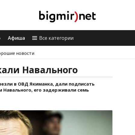
о
Афиша
Все категории
орошие новости
жали Навального
везли в ОВД Якиманка, дали подписать
м Навального, его задерживали семь