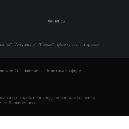
Финансы
аний", "Актуально", "Промо", публикуются на правах
льское Соглашение
|
Политика в сфере
реальных людей, непосредственно или косвенно
ут заблокированы.