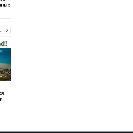
нные
оценила угрозу
крупный пожар
В Польше мужчина,
Иран выдвинул США
ся
который нападал на
требования для
и
украинцев, сам пришел
открытия Ормуза
в полицию