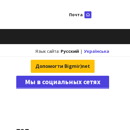
Почта
Искать
Язык сайта:
Русский
|
Українська
Допомогти Bigmir)net
Мы в социальных сетях