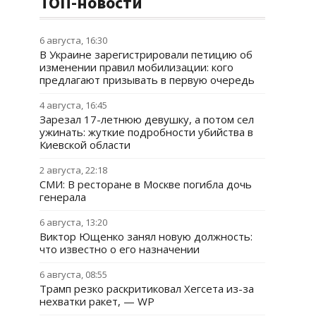
ТОП-новости
6 августа, 16:30
В Украине зарегистрировали петицию об
изменении правил мобилизации: кого
предлагают призывать в первую очередь
4 августа, 16:45
Зарезал 17-летнюю девушку, а потом сел
ужинать: жуткие подробности убийства в
Киевской области
2 августа, 22:18
СМИ: В ресторане в Москве погибла дочь
генерала
6 августа, 13:20
Виктор Ющенко занял новую должность:
что известно о его назначении
6 августа, 08:55
Трамп резко раскритиковал Хегсета из-за
нехватки ракет, — WP