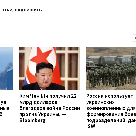
татьи, подпишись:
Ким Чен Ын получил 22
Россия использует
нул
млрд долларов
украинских
нные
благодаря войне России
военнопленных для
б
против Украины, —
формирования бое
Bloomberg
подразделений: да
ISW