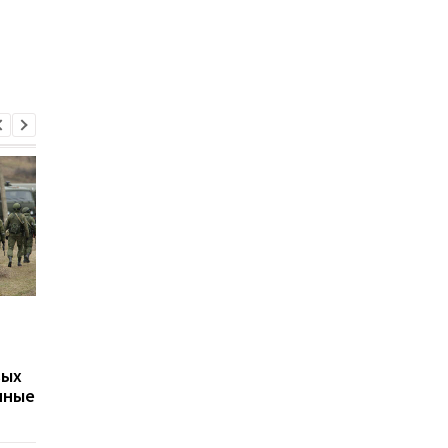
Путин может напасть
Беспилотники
на страну НАТО ещё во
атаковали склад
время войны против
Wildberries в
вых
Украины: разведка США
Екатеринбурге: возн
нные
оценила угрозу
крупный пожар