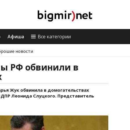
о
Афиша
Все категории
орошие новости
мы РФ обвинили в
х
рья Жук обвинила в домогательствах
ЛДПР Леонида Слуцкого. Представитель