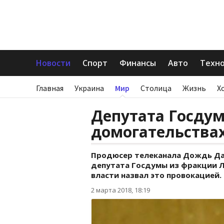
Новости
Спорт
Финансы
Авто
Техн
Главная
Украина
Мир
Столица
Жизнь
Х
Депутата Госду
домогательства
Продюсер телеканала Дождь Да
депутата Госдумы из фракции 
власти назвал это провокацией.
2 марта 2018, 18:19