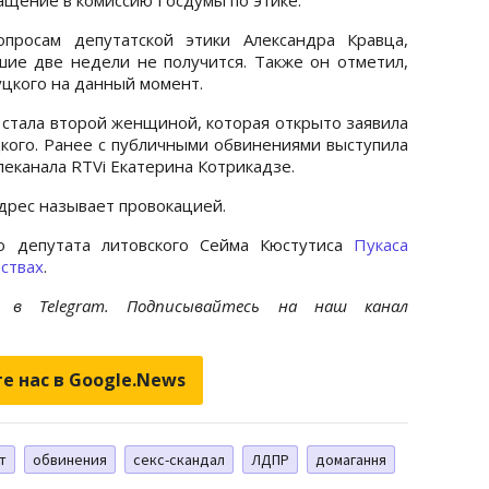
просам депутатской этики Александра Кравца,
ие две недели не получится. Также он отметил,
уцкого на данный момент.
 стала второй женщиной, которая открыто заявила
цкого. Ранее с публичными обвинениями выступила
леканала RTVi Екатерина Котрикадзе.
адрес называет провокацией.
о депутата литовского Сейма Кюстутиса
Пукаса
ствах
.
et
в Telegram. Подписывайтесь на наш канал
е нас в Google.News
т
обвинения
секс-скандал
ЛДПР
домагання