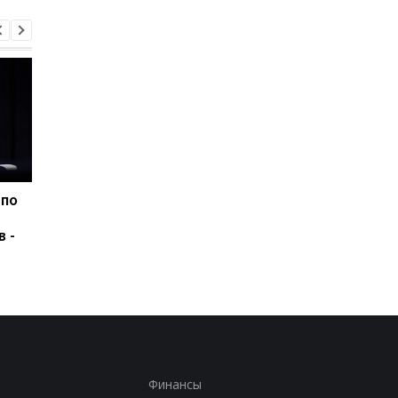
 по
США подозревают РФ в
Удар РФ по Киевщин
причастности к
три жертвы, среди 
в -
инциденту с дроном в
ребенок
Лейпциге - WSJ
Финансы