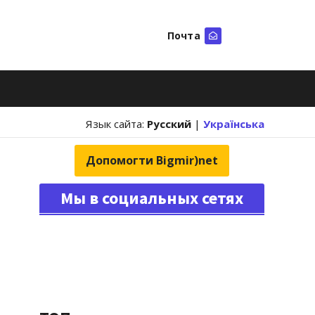
Почта
Искать
Язык сайта:
Русский
|
Українська
Допомогти Bigmir)net
Мы в социальных сетях