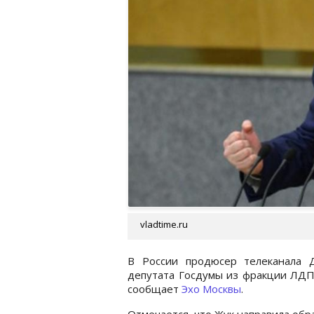
vladtime.ru
В России продюсер телеканала 
депутата Госдумы из фракции ЛДПР
сообщает
Эхо Москвы
.
Отмечается, что Жук направила обр