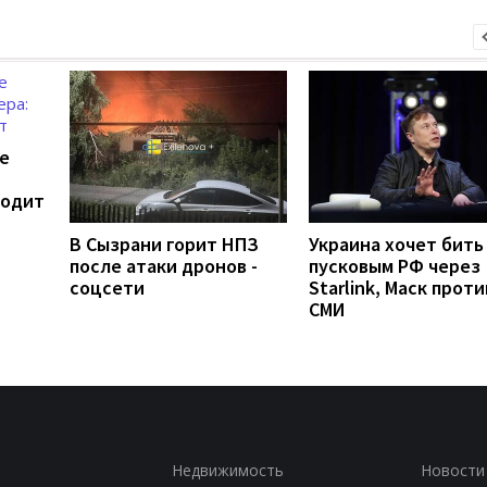
е
ходит
В Сызрани горит НПЗ
Украина хочет бить
после атаки дронов -
пусковым РФ через
соцсети
Starlink, Маск проти
СМИ
Недвижимость
Новости