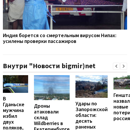
Индия борется со смертельным вирусом Нипах:
усилены проверки пассажиров
Внутри "Новости bigmir)net
Геншт
В
назвал
Удары по
Гданьске
Дроны
новые
Запорожской
мужчина
атаковали
потер
области:
избил
склад
росси
десять
двух
Wildberries в
раненых
поляков,
Екатеринбурге