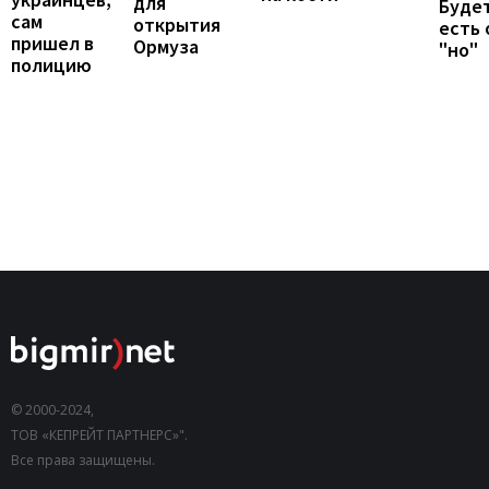
для
Будет
сам
открытия
есть
пришел в
Ормуза
"но"
полицию
© 2000-2024,
ТОВ «КЕПРЕЙТ ПАРТНЕРС»".
Все права защищены.