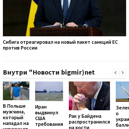
Сибига отреагировал на новый пакет санкций ЕС
против России
Внутри "Новости bigmir)net
В Польше
Иран
Зеле
мужчина,
выдвинул
о
Рак у Байдена
который
США
укра
распространился
нападал на
требования
балли
на кости
украинцев,