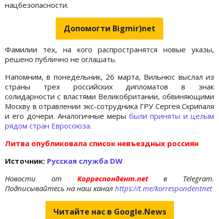
нацбезопасности.
Допомогти Bigmir)net
Фамилии тех, на кого распространятся новые указы,
решено публично не оглашать.
Напомним, в понедельник, 26 марта, Вильнюс выслал из
страны трех российских дипломатов в знак
солидарности с властями Великобритании, обвиняющими
Москву в отравлении экс-сотрудника ГРУ Сергея Скрипаля
и его дочери. Аналогичные меры
были приняты и целым
рядом стран Евросоюза
.
Литва опубликовала список невъездных россиян
Источник:
Русская служба
DW
Новости от
Корреспондент.net
в Telegram.
Подписывайтесь на наш канал
https://t.me/korrespondentnet
Читайте нас в Google.News