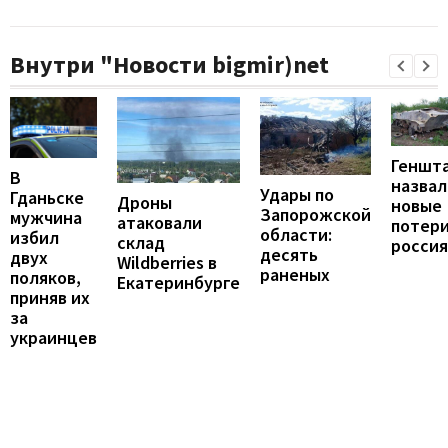
Внутри "Новости bigmir)net
Геншт
В
назвал
Удары по
Гданьске
Дроны
новые
Запорожской
мужчина
атаковали
потер
области:
избил
склад
росси
десять
двух
Wildberries в
раненых
поляков,
Екатеринбурге
приняв их
за
украинцев