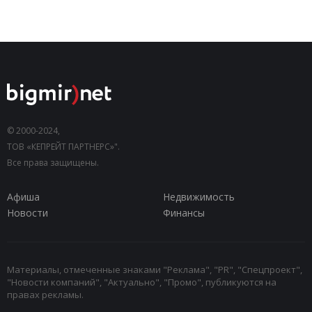
© 2000-2024,
ТОВ «КЕПРЕЙТ ПАРТНЕРС»".
Все права защищены.
Афиша
Недвижимость
Новости
Финансы
Материалы, отмеченные знаками "Реклама", "PR", "Спецпроект",
"Новости компаний", "Актуально", "Промо", публикуются на
правах рекламы.