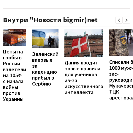
Внутри "Новости bigmir)net
Цены на
Зеленский
гробы в
впервые
Списали 
Дания вводит
России
за
1000 муж
новые правила
взлетели
каденцию
экс-
для учеников
на 105%
прибыл в
руководи
из-за
с начала
Сербию
Мукачевс
искусственного
войны
ТЦК
интеллекта
против
арестова
Украины