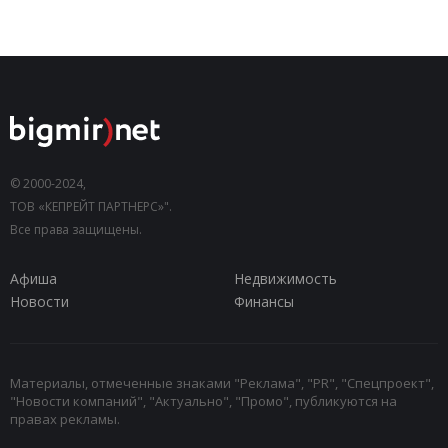
© 2000-2024,
ТОВ «КЕПРЕЙТ ПАРТНЕРС»".
Все права защищены.
Афиша
Недвижимость
Новости
Финансы
Материалы, отмеченные знаками "Реклама", "PR", "Спецпроект",
"Новости компаний", "Актуально", "Промо", публикуются на
правах рекламы.