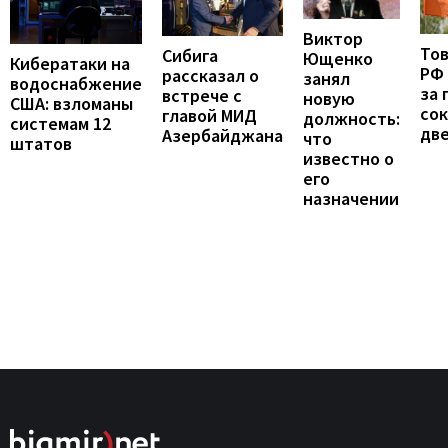
Виктор
То
Сибига
Ющенко
Кибератаки на
РФ
рассказал о
занял
водоснабжение
за 
встрече с
новую
США: взломаны
сок
главой МИД
должность:
системам 12
две
Азербайджана
что
штатов
известно о
его
назначении