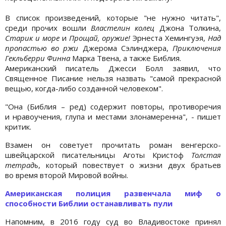
В список произведений, которые "не нужно читать",
среди прочих вошли
Властелин колец
Джона Толкина,
Старик и море
и
Прощай, оружие!
Эрнеста Хемингуэя,
Над
пропастью во ржи
Джерома Сэлинджера,
Приключения
Гекльберри Финна
Марка Твена, а также Библия.
Американский писатель Джесси Болл заявил, что
Священное Писание нельзя назвать "самой прекрасной
вещью, когда-либо созданной человеком".
"Она (Библия – ред) содержит повторы, противоречия
и нравоучения, глупа и местами злонамеренна", - пишет
критик.
Взамен он советует прочитать роман венгерско-
швейцарской писательницы Аготы Кристоф
Толстая
тетрадь
, который повествует о жизни двух братьев
во время второй Мировой войны.
Американская полиция развенчала миф о
способности Библии останавливать пули
Напомним, в 2016 году суд во Владивостоке принял