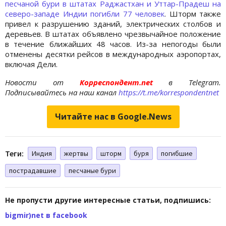
песчаной бури в штатах Раджастхан и Уттар-Прадеш на
северо-западе Индии погибли 77 человек
. Шторм также
привел к разрушению зданий, электрических столбов и
деревьев. В штатах объявлено чрезвычайное положение
в течение ближайших 48 часов. Из-за непогоды были
отменены десятки рейсов в международных аэропортах,
включая Дели.
Новости от
Корреспондент.net
в Telegram.
Подписывайтесь на наш канал
https://t.me/korrespondentnet
Читайте нас в Google.News
Теги:
Индия
жертвы
шторм
буря
погибшие
пострадавшие
песчаные бури
Не пропусти другие интересные статьи, подпишись:
bigmir)net в facebook