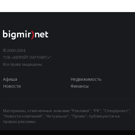
© 2000-2024,
ТОВ «КЕПРЕЙТ ПАРТНЕРС»".
Все права защищены.
Афиша
Недвижимость
Новости
Финансы
Материалы, отмеченные знаками "Реклама", "PR", "Спецпроект",
"Новости компаний", "Актуально", "Промо", публикуются на
правах рекламы.