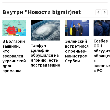
Внутри "Новости bigmir)net
Совбез
В Болгарии
Зеленский
Тайфун
ООН
заявили,
встретился
Дельфин
обсуди
что
с премьер-
обрушился на
обраще
взорвался
министром
Японию, есть
с
украинский
Сербии
пострадавшие
пленны
дрон-
в РФ
приманка