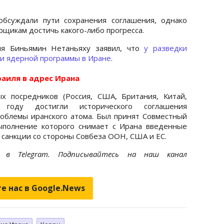
обсуждали пути сохранения соглашения, однако
рщикам достичь какого-либо прогресса.
ля Биньямин Нетаньяху заявил, что
у разведки
и ядерной программы в Иране
.
аиля в адрес Ирана
х посредников (Россия, США, Британия, Китай,
году достигли исторического соглашения
облемы иранского атома. Был принят Совместный
ыполнение которого снимает с Ирана введенные
 санкции со стороны Совбеза ООН, США и ЕС.
et
в Telegram. Подписывайтесь на наш канал
е нас в Google.News