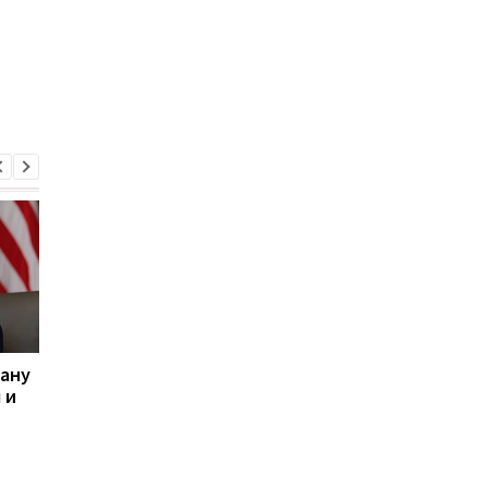
рану
Трамп рассказал, при
После инцидента в
 и
каком условии США не
Каспийском море Ир
нанесут удары по Ирану
рассматривал
возможность
нападения на Украин