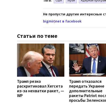
Теги:
США
Иран
Ядерная програм
Не пропусти другие интересные с
bigmir)net в facebook
Статьи по теме
Трамп резко
Трамп отказался
раскритиковал Хегсета
передать Украине
из-за нехватки ракет, —
дополнительные
WP
ракеты Patriot пос
просьбы Зеленско