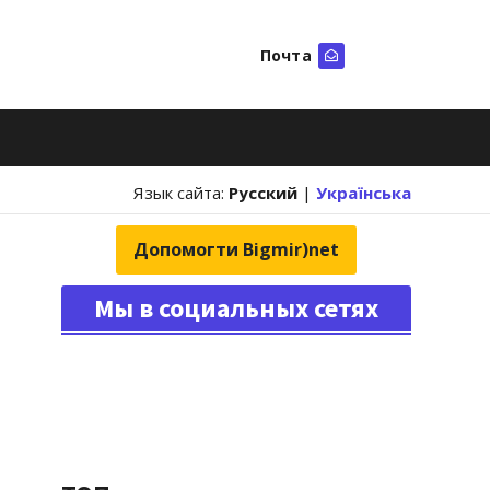
Почта
Искать
Язык сайта:
Русский
|
Українська
Допомогти Bigmir)net
Мы в социальных сетях