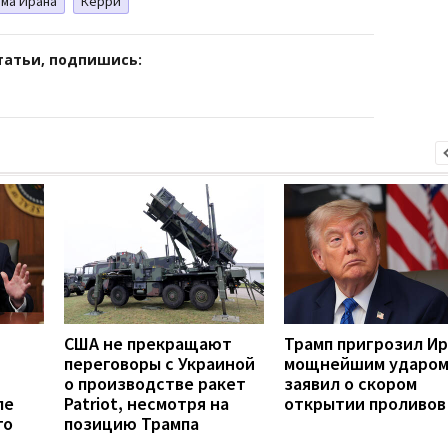
ма Ирана
Керри
татьи, подпишись:
США не прекращают
Трамп пригрозил И
переговоры с Украиной
мощнейшим ударом
о производстве ракет
заявил о скором
ле
Patriot, несмотря на
открытии проливов
го
позицию Трампа