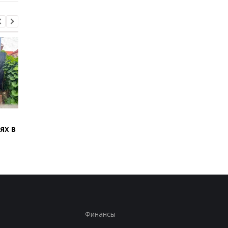
В Броварах девочку
В Болгарии заявили,
ях в
ударило током на
взорвался украинск
крыше поезда
дрон-приманка
Финансы