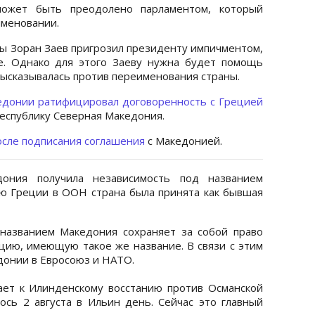
может быть преодолено парламентом, который
именовании.
ы Зоран Заев пригрозил президенту импичментом,
е. Однако для этого Заеву нужна будет помощь
высказывалась против переименования страны.
едонии ратифицировал договоренность с Грец
ией
еспублику Северная Македония.
осле подписания соглашения
с Македонией.
ония получила независимость под названием
ю Греции в ООН страна была принята как бывшая
названием Македония сохраняет за собой право
цию, имеющую такое же название. В связи с этим
донии в Евросоюз и НАТО.
ет к Илинденскому восстанию против Османской
ось 2 августа в Ильин день. Сейчас это главный