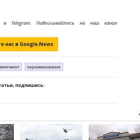
et
в Telegram. Подписывайтесь на наш канал
е нас в Google.News
импичмент
переименование
татьи, подпишись: