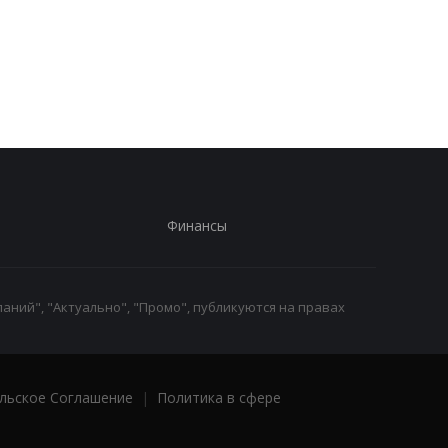
шпионят через Wi-Fi в
по судну: Это
отелях - Microsoft
прецедент
Финансы
аний", "Актуально", "Промо", публикуются на правах
льское Соглашение
|
Политика в сфере