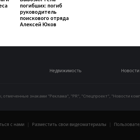
еса
погибших: погиб
руководитель
поискового отряда
Алексей Юков
Недвижимость
Новости
 отмеченные знаками "Реклама", "PR", "Спецпроект", "Новости комп
ться с нами
|
Разместить свои видеоматериалы
|
Пользовате