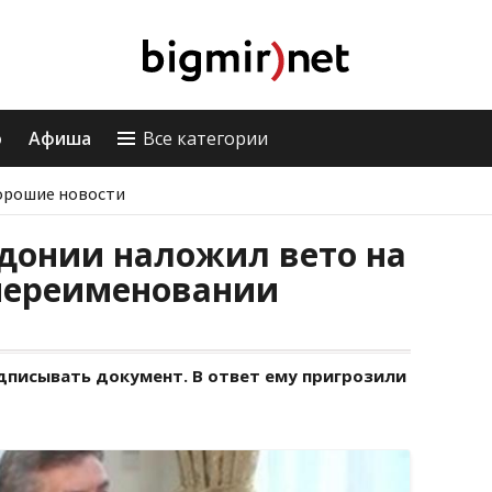
о
Афиша
Все категории
орошие новости
донии наложил вето на
 переименовании
дписывать документ. В ответ ему пригрозили