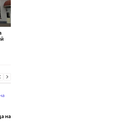
а
В Киеве появилась
Хотят ли украинцы
ий
улица Героев “Азова”
дерусифицировать
города: Данные
социологов
ь
да на
Российские хакеры
Киев о решении Шве