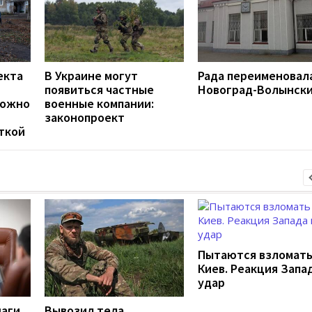
екта
В Украине могут
Рада переименовал
появиться частные
Новоград-Волынск
можно
военные компании:
законопроект
ткой
Пытаются взломат
Киев. Реакция Запа
удар
шаги
Вывозил тела