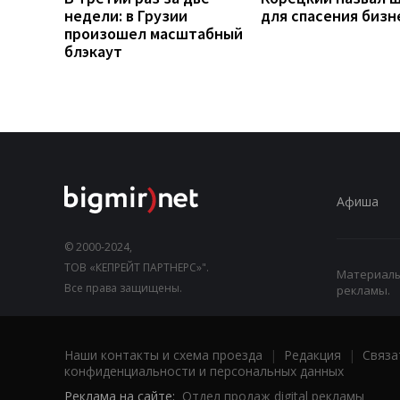
недели: в Грузии
для спасения бизн
произошел масштабный
блэкаут
Афиша
© 2000-2024,
ТОВ «КЕПРЕЙТ ПАРТНЕРС»".
Материалы,
Все права защищены.
рекламы.
Наши контакты и схема проезда
|
Редакция
|
Связа
конфиденциальности и персональных данных
Реклама на сайте:
Отдел продаж digital рекламы