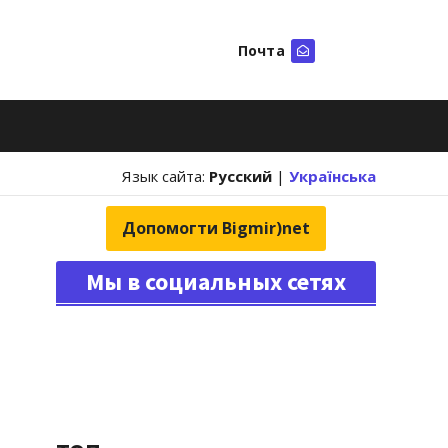
Почта
Искать
Язык сайта:
Русский
|
Українська
Допомогти Bigmir)net
Мы в социальных сетях