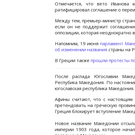
Отмечается, что вето Иванова 
ратифицировал соглашение о пере
Между тем, премьер-министр стран
если он не поддержит соглашени
оппозиции, которая неоднократно 
Напомним, 19 июня
парламент Мак
об изменении названия
страны на Р
В Греции также
прошли протесты п
После распада Югославии Макед
Респубика Македония. По настояни
югославская республика Македония.
Афины считают, что с настоящим 
претендовать на греческую провин
Греция блокирует вступление Маке
Новое название Македонии отсыла
империи 1903 года, которое начал