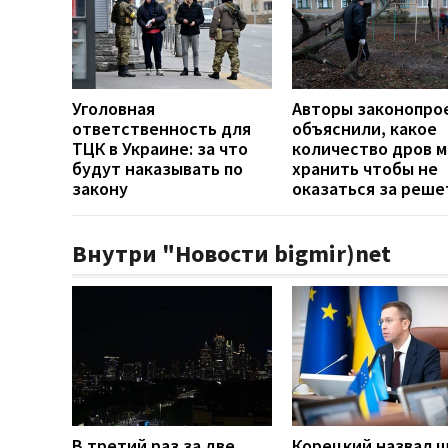
Уголовная
Авторы законопро
ответственность для
объяснили, какое
ТЦК в Украине: за что
количество дров 
будут наказывать по
хранить чтобы не
закону
оказаться за реше
Внутри "Новости bigmir)net
В третий раз за две
Корецкий назвал 