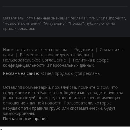
Материалы, отмеченные знаками "Реклама", "PR", "Спецпроект",
"Новости компаний", "Актуально", "Промо", публикуются на
правах рекламы.
Наши контакты и схема проезда
|
Редакция
|
Связаться с
нами
|
Разместить свои видеоматериалы
|
Пользовательское Соглашение
|
Политика в сфере
конфиденциальности и персональных данных
Реклама на сайте:
Отдел продаж digital рекламы
Оставляя комментарий, пожалуйста, помните о том, что
содержание и тон Вашего сообщения могут задеть чувства
реальных людей, непосредственно или косвенно имеющих
отношение к данной новости. Пользователи, которые
нарушают эти правила грубо или систематически, будут
заблокированы.
Полная версия правил
x