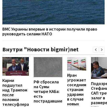
ВМС Украины впервые в истории получили право
руководить силами НАТО
Внутри "Новости bigmir)net
Иран
угрожает
Карни
РФ сбросила
Подозр
соседним
подшутил
на Сумы
Стефан
странам
над Трампом
четыре КАБа:
САП тре
ударами
после
есть
залог в
в случае
поломки
пострадавшие
размере
новых
телесуфлера