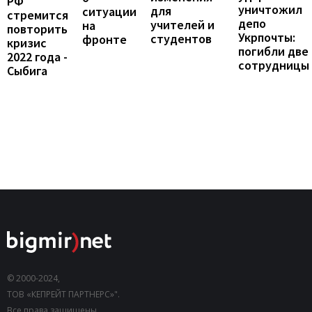
РФ
уничтожил
для
ситуации
стремится
депо
учителей и
на
повторить
Укрпочты:
студентов
фронте
кризис
погибли две
2022 года -
сотрудницы
Сыбига
© 2000-2024,
ТОВ «КЕПРЕЙТ ПАРТНЕРС»".
Все права защищены.