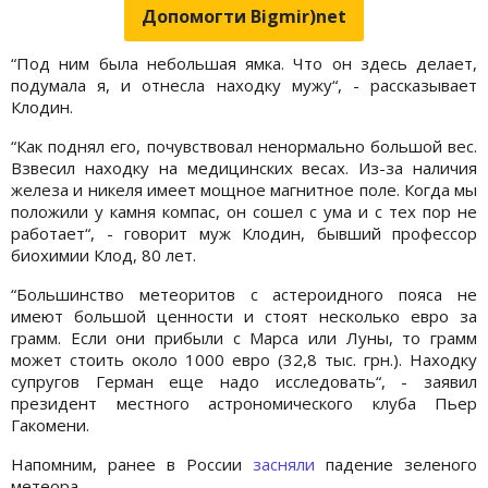
Допомогти Bigmir)net
“Под ним была небольшая ямка. Что он здесь делает,
подумала я, и отнесла находку мужу“, - рассказывает
Клодин.
“Как поднял его, почувствовал ненормально большой вес.
Взвесил находку на медицинских весах. Из-за наличия
железа и никеля имеет мощное магнитное поле. Когда мы
положили у камня компас, он сошел с ума и с тех пор не
работает“, - говорит муж Клодин, бывший профессор
биохимии Клод, 80 лет.
“Большинство метеоритов с астероидного пояса не
имеют большой ценности и стоят несколько евро за
грамм. Если они прибыли с Марса или Луны, то грамм
может стоить около 1000 евро (32,8 тыс. грн.). Находку
супругов Герман еще надо исследовать“, - заявил
президент местного астрономического клуба Пьер
Гакомени.
Напомним, ранее в России
засняли
падение зеленого
метеора.