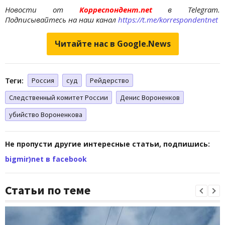
Новости от
Корреспондент.net
в Telegram.
Подписывайтесь на наш канал
https://t.me/korrespondentnet
Читайте нас в Google.News
Теги:
Россия
суд
Рейдерство
Следственный комитет России
Денис Вороненков
убийство Вороненкова
Не пропусти другие интересные статьи, подпишись:
bigmir)net в facebook
Статьи по теме