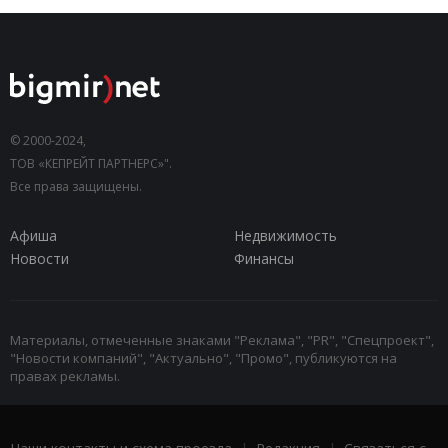
© 2000-2024,
ТОВ «КЕПРЕЙТ ПАРТНЕРС»".
Все права защищены.
Афиша
Недвижимость
Новости
Финансы
Материалы, отмеченные знаками "Реклама", "PR", "Спецпроект",
"Новости компаний", "Актуально", "Промо", публикуются на
правах рекламы.