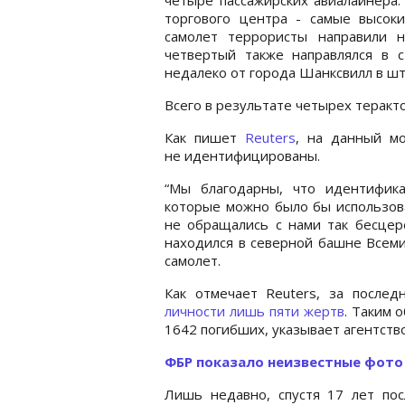
торгового центра - самые высок
самолет террористы направили 
четвертый также направлялся в с
недалеко от города Шанксвилл в ш
Всего в результате четырех теракто
Как пишет
Reuters
, на данный м
не идентифицированы.
“Мы благодарны, что идентифика
которые можно было бы использова
не обращались с нами так бесцере
находился в северной башне Всеми
самолет.
Как отмечает Reuters, за после
личности лишь пяти жертв
. Таким 
1642 погибших, указывает агентство
ФБР показало неизвестные фото 
Лишь недавно, спустя 17 лет по