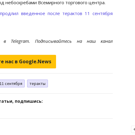
под небоскребами Всемирного торгового центра.
продлил введенное после терактов 11 сентября
et
в Telegram. Подписывайтесь на наш канал
е нас в Google.News
11 сентября
теракты
татьи, подпишись: