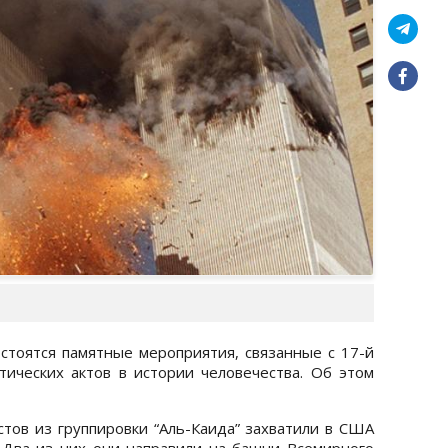
остоятся памятные мероприятия, связанные с 17-й
ических актов в истории человечества. Об этом
стов из группировки “Аль-Каида” захватили в США
 Два из них они направили на башни Всемирного