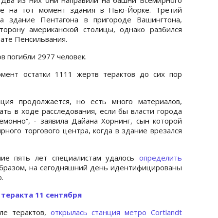
ие на тот момент здания в Нью-Йорке. Третий
на здание Пентагона в пригороде Вашингтона,
торону американской столицы, однако разбился
тате Пенсильвания.
в погибли 2977 человек.
омент остатки 1111 жертв терактов до сих пор
ция продолжается, но есть много материалов,
ть в ходе расследования, если бы власти города
монно”, - заявила Дайана Хорнинг, сын которой
рного торгового центра, когда в здание врезался
дние пять лет специалистам удалось
определить
образом, на сегодняшний день идентифицированы
.
теракта 11 сентября
сле терактов,
открылась станция метро Cortlandt