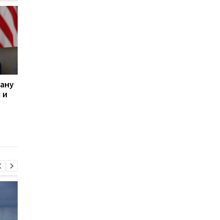
рану
Трамп рассказал, при
Иран опроверг
 и
каком условии США не
заявление Трампа о
нанесут удары по Ирану
переговорах с США и
выступил с новым
заявлением по пово
Ормузского пролива