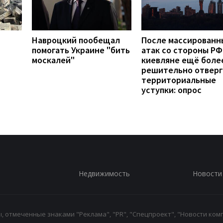
Навроцкий пообещал
После массированн
помогать Украине "бить
атак со стороны РФ
москалей"
киевляне ещё боле
решительно отвер
территориальные
уступки: опрос
Недвижимость
Новости
 отмеченные знаками "Реклама", "PR", "Спецпроект", "Новости комп