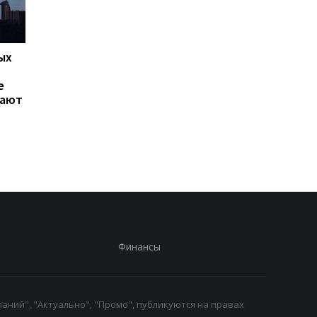
ых
Сибига отреагировал на
Зеленский обсудил 
новый пакет санкций ЕС
Драпатым вопросы
е
против России
обороны Донецкой
гают
области,
противоракетной
обороны и кадровых
изменений в ВСУ
Финансы
аний", "Актуально", "Промо", публикуются на правах