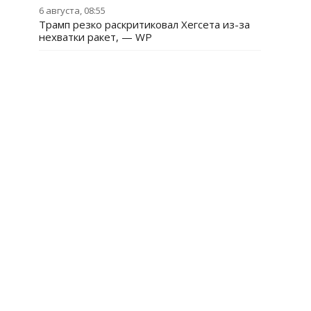
6 августа, 08:55
Трамп резко раскритиковал Хегсета из-за
нехватки ракет, — WP