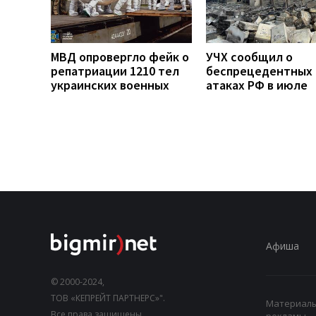
МВД опровергло фейк о
УЧХ сообщил о
репатриации 1210 тел
беспрецедентных
украинских военных
атаках РФ в июле
Афиша
© 2000-2024,
ТОВ «КЕПРЕЙТ ПАРТНЕРС»".
Материалы,
Все права защищены.
рекламы.