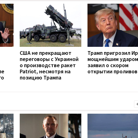
США не прекращают
Трамп пригрозил И
переговоры с Украиной
мощнейшим ударом
о производстве ракет
заявил о скором
ле
Patriot, несмотря на
открытии проливов
го
позицию Трампа