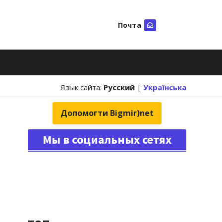
Почта
Искать
Язык сайта:
Русский
|
Українська
Допомогти Bigmir)net
Мы в социальных сетях