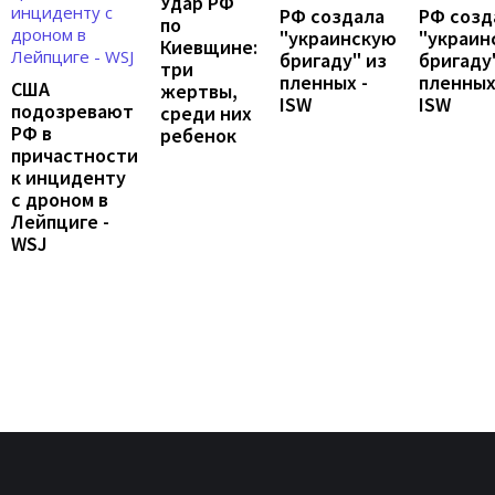
Удар РФ
РФ создала
РФ созд
по
"украинскую
"украин
Киевщине:
бригаду" из
бригаду
три
пленных -
пленных
США
жертвы,
ISW
ISW
подозревают
среди них
РФ в
ребенок
причастности
к инциденту
с дроном в
Лейпциге -
WSJ