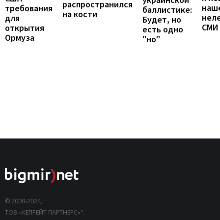
распространился
наш
требования
баллистике:
на кости
неле
для
Будет, но
СМИ
открытия
есть одно
Ормуза
"но"
© 2000-2024,
ТОВ «КЕПРЕЙТ ПАРТНЕРС»".