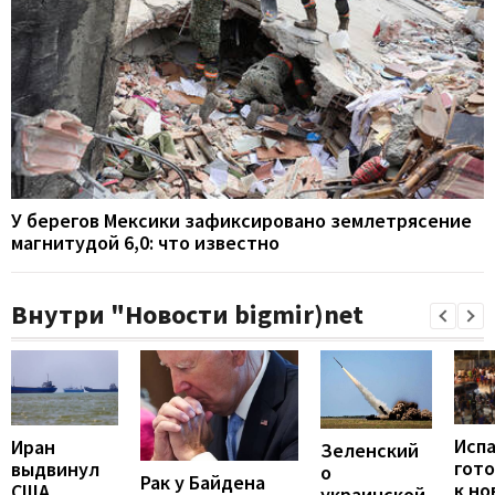
У берегов Мексики зафиксировано землетрясение
магнитудой 6,0: что известно
Внутри "Новости bigmir)net
Исп
Иран
Зеленский
гот
выдвинул
о
Рак у Байдена
к но
США
украинской