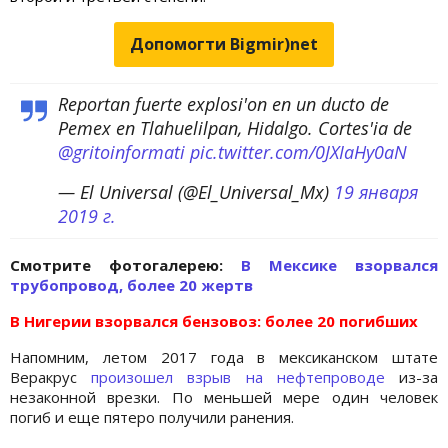
Допомогти Bigmir)net
Reportan fuerte explosi'on en un ducto de
Pemex en Tlahuelilpan, Hidalgo. Cortes'ia de
@gritoinformati
pic.twitter.com/0JXIaHy0aN
— El Universal (@El_Universal_Mx)
19 января
2019 г.
Cмотрите фотогалерею:
В Мексике взорвался
трубопровод, более 20 жертв
В Нигерии взорвался бензовоз: более 20 погибших
Напомним, летом 2017 года в мексиканском штате
Веракрус
произошел взрыв на нефтепроводе
из-за
незаконной врезки. По меньшей мере один человек
погиб и еще пятеро получили ранения.