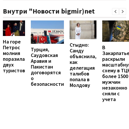
Внутри "Новости bigmir)net
На горе
Стыдно:
В
Петрос
Турция,
Санду
Закарпать
молния
Саудовская
объяснила,
раскрыли
поразила
Аравия и
как
масштабн
двух
Пакистан
делегация
схему в ТЦ
туристов
договорятся
талибов
более 1500
о
попала в
мужчин
безопасности
Молдову
незаконно
сняли с
учета