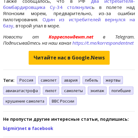
Также сообщалось, что в РФ
два истребителя-
бомбардировщика Су-34 столкнулис
ь в полете над
Японским морем, предварительно, из-за ошибки
пилотирования.
Один из истребителей вернулся на
базу,
второй упал в море.
Новости от
Корреспондент.net
в Telegram.
Подписывайтесь на наш канал
https://t.me/korrespondentnet
Читайте нас в Google.News
Теги:
Россия
самолет
авария
гибель
жертвы
авиакатастрофа
пилот
самолеты
экипаж
погибшие
крушение самолета
ВВС России
Не пропусти другие интересные статьи, подпишись:
bigmir)net в facebook