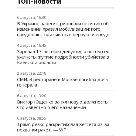
ТОП-новости
6 августа, 16:30
В Украине зарегистрировали петицию об
изменении правил мобилизации: кого
предлагают призывать в первую очередь
4 августа, 16:45
Зарезал 17-летнюю девушку, а потом сел
ужинать: жуткие подробности убийства в
Киевской области
2 августа, 22:18
СМИ: В ресторане в Москве погибла дочь
генерала
6 августа, 13:20
Виктор Ющенко занял новую должность:
что известно о его назначении
6 августа, 08:55
Трамп резко раскритиковал Хегсета из-за
нехватки ракет, — WP