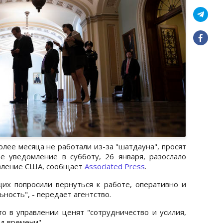
лее месяца не работали из-за "шатдауна", просят
е уведомление в субботу, 26 января, разослало
вление США, сообщает
Associated Press
.
их попросили вернуться к работе, оперативно и
ность", - передает агентство.
то в управлении ценят "сотрудничество и усилия,
д времени".