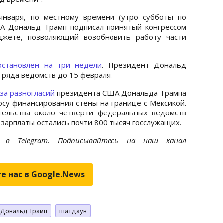
января, по местному времени (утро субботы по
А Дональд Трамп подписал принятый конгрессом
джете, позволяющий возобновить работу части
становлен на три недели
. Президент Дональд
ряда ведомств до 15 февраля.
-за разногласий
президента США Дональда Трампа
осу финансирования стены на границе с Мексикой.
тельства около четверти федеральных ведомств
зарплаты остались почти 800 тысяч госслужащих.
et
в Telegram. Подписывайтесь на наш канал
е нас в Google.News
Дональд Трамп
шатдаун