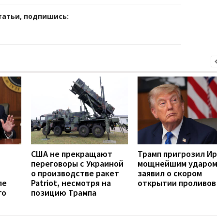
татьи, подпишись:
США не прекращают
Трамп пригрозил И
переговоры с Украиной
мощнейшим ударом
о производстве ракет
заявил о скором
ле
Patriot, несмотря на
открытии проливов
го
позицию Трампа