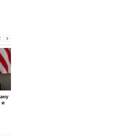
рану
Трамп рассказал, при
Иран опроверг
 и
каком условии США не
заявление Трампа о
нанесут удары по Ирану
переговорах с США и
выступил с новым
заявлением по пово
Ормузского пролива