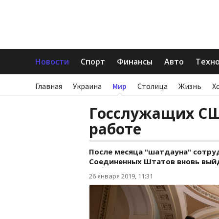
Новости
Спорт
Финансы
Авто
Техн
Главная
Украина
Мир
Столица
Жизнь
Х
Госслужащих США
работе
После месяца "шатдауна" сотр
Соединенных Штатов вновь выйд
26 января 2019, 11:31