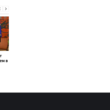
т
Энергосистема
Генштаб подтверди
ем в
выдержала рекордную
удары по двум НПЗ в
августовскую жару -
России
Шмыгаль