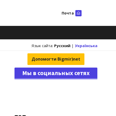
Почта
Искать
Язык сайта:
Русский
|
Українська
Допомогти Bigmir)net
Мы в социальных сетях