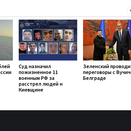
блей
Суд назначил
Зеленский проводи
оссии
пожизненное 11
переговоры с Вучич
военным РФ за
Белграде
расстрел людей н
Киевщине