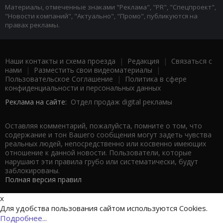
Материалы, отмеченные знаками "Реклама", "PR", "Спецпроект",
"Новости компаний", "Актуально", "Промо", публикуются на
правах рекламы.
Наши контакты и схема проезда
|
Редакция
|
Связаться с
нами
|
Разместить свои видеоматериалы
|
Пользовательское Соглашение
|
Политика в сфере
конфиденциальности и персональных данных
Реклама на сайте:
Отдел продаж digital рекламы
Оставляя комментарий, пожалуйста, помните о том, что
содержание и тон Вашего сообщения могут задеть чувства
реальных людей, непосредственно или косвенно имеющих
отношение к данной новости. Пользователи, которые
нарушают эти правила грубо или систематически, будут
заблокированы.
Полная версия правил
x
Для удобства пользования сайтом используются Cookies.
Подробнее...