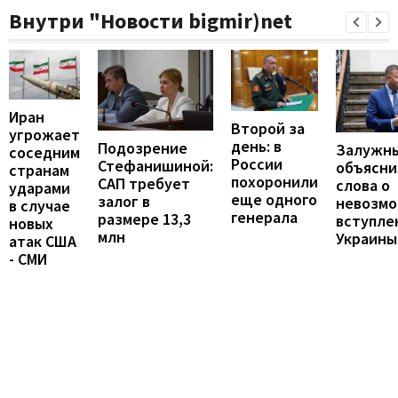
Внутри "Новости bigmir)net
Иран
Второй за
угрожает
день: в
Подозрение
Залужн
соседним
России
Стефанишиной:
объясни
странам
похоронили
САП требует
слова о
ударами
еще одного
залог в
невозм
в случае
генерала
размере 13,3
вступле
новых
млн
Украины
атак США
- СМИ