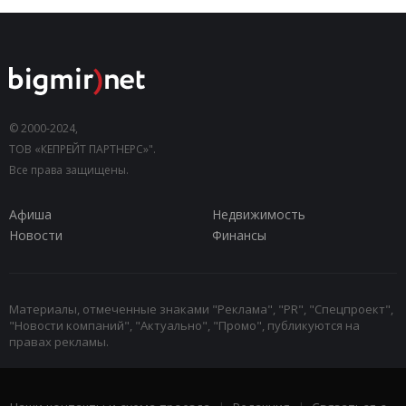
© 2000-2024,
ТОВ «КЕПРЕЙТ ПАРТНЕРС»".
Все права защищены.
Афиша
Недвижимость
Новости
Финансы
Материалы, отмеченные знаками "Реклама", "PR", "Спецпроект",
"Новости компаний", "Актуально", "Промо", публикуются на
правах рекламы.