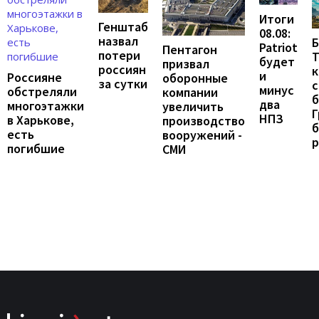
Итоги
Генштаб
08.08:
назвал
Б
Patriot
Пентагон
потери
Т
будет
призвал
россиян
к
и
Россияне
оборонные
за сутки
с
минус
обстреляли
компании
б
два
многоэтажки
увеличить
Г
НПЗ
в Харькове,
производство
б
есть
вооружений -
погибшие
СМИ