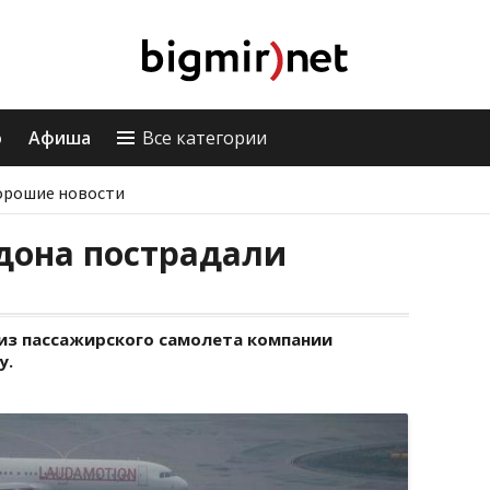
о
Афиша
Все категории
орошие новости
дона пострадали
из пассажирского самолета компании
у.