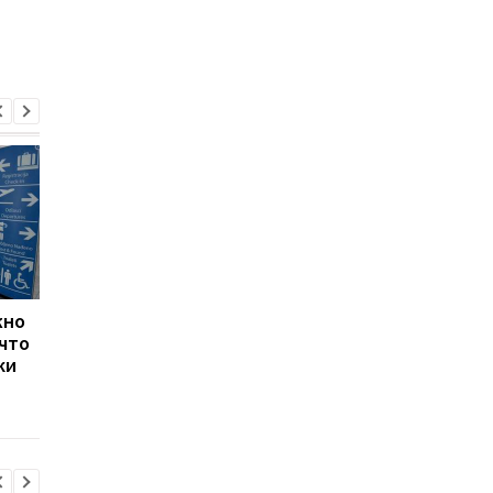
жно
Лавров пожаловался на
В Украине хотят
 что
санкции: даже
возобновить
ки
"дружественные"
авиасообщение: как
страны отказались
аэропорты могут
заправлять его самолет
заработать и когда