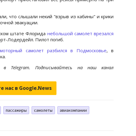
ли, что слышали некий "взрыв из кабины" и крики
очной эвакуации.
нском штате Флорида
небольшой самолет врезался
рт-Лодердейл. Пилот погиб.
омоторный самолет разбился в Подмосковье
, в
ка.
et
в Telegram. Подписывайтесь на наш канал
е нас в Google.News
пассажиры
самолеты
авиакомпании