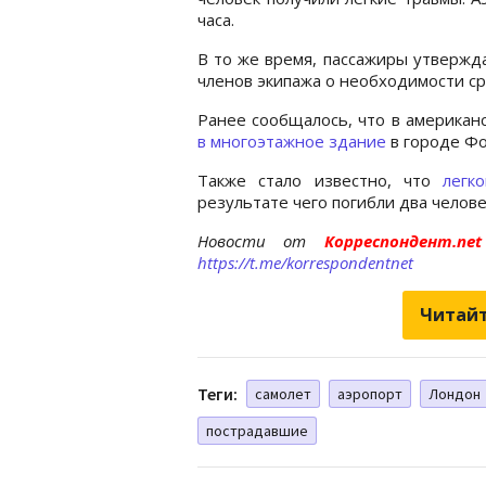
часа.
В то же время, пассажиры утвержда
членов экипажа о необходимости ср
Ранее сообщалось, что в америка
в многоэтажное здание
в городе Фо
Также стало известно, что
легк
результате чего погибли два челове
Новости от
Корреспондент.n
https://t.me/korrespondentnet
Читайт
Теги:
самолет
аэропорт
Лондон
пострадавшие