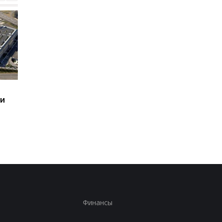
Итоги 08.08: Patriot
Близкая к Трампу
ии
будет и минус два НПЗ
компания собираетс
бурить в Гренланди
без разрешения
Финансы