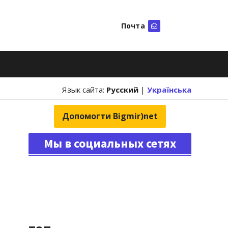
Почта
Искать
Язык сайта:
Русский
|
Українська
Допомогти Bigmir)net
Мы в социальных сетях