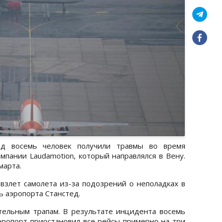
ед восемь человек получили травмы во время
мпании Laudamotion, который направлялся в Вену.
марта.
взлет самолета из-за подозрений о неполадках в
ь аэропорта Станстед.
тельным трапам. В результате инцидента восемь
Аэропорт приостановил все рейсы примерно на три