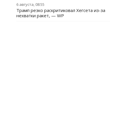
6 августа, 08:55
Трамп резко раскритиковал Хегсета из-за
нехватки ракет, — WP