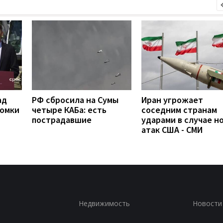
ад
РФ сбросила на Сумы
Иран угрожает
ломки
четыре КАБа: есть
соседним странам
пострадавшие
ударами в случае н
атак США - СМИ
Недвижимость
Новости