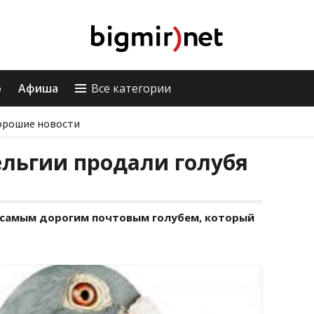
о
Афиша
Все категории
орошие новости
ельгии продали голубя
 самым дорогим почтовым голубем, который