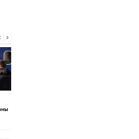
Бельгия передаст
Киев накрыла гроза 
Украине 30 F-16 до 2028
градом - фото, виде
оны
года