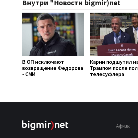
Внутри "Новости bigmir)net
В ОП исключают
Карни подшутил н
возвращение Федорова
Трампом после по
- СМИ
телесуфлера
Афиша