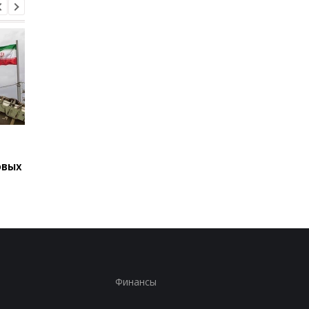
Подозрение
Второй за день: в
Стефанишиной: САП
России похоронили 
овых
требует залог в
одного генерала
размере 13,3 млн
Финансы