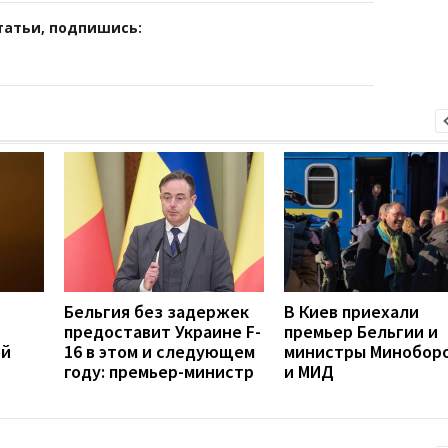
татьи, подпишись:
Бельгия без задержек
В Киев приехали
предоставит Украине F-
премьер Бельгии и
ой
16 в этом и следующем
министры Минобор
году: премьер-министр
и МИД