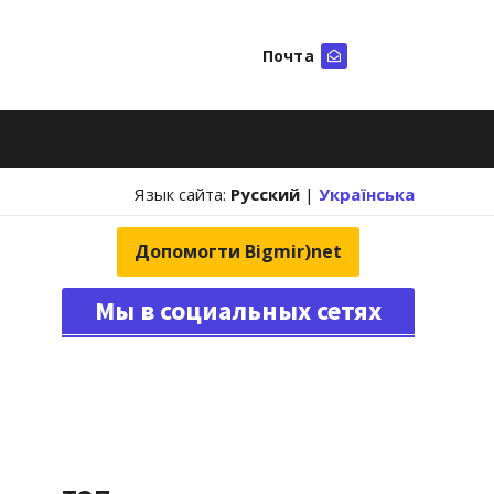
Почта
Искать
Язык сайта:
Русский
|
Українська
Допомогти Bigmir)net
Мы в социальных сетях