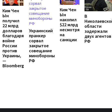
Ким Чен
Ким Чен
Ын
Ын
В
накопил
получил
Николаевско
$22 млрд
22 млрд
области
несмотря
Украинский
долларов
задержали
на
пранкер
благодаря
двух агентов
санкции
сорвал
войне
РФ
закрытое
России
совещание
против
минобороны
Украины,
РФ
—
Bloomberg