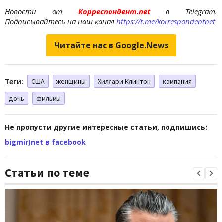
Новости от
Корреспондент.net
в Telegram.
Подписывайтесь на наш канал
https://t.me/korrespondentnet
Читайте нас в Google.News
Теги:
США
женщины
Хиллари Клинтон
компания
дочь
фильмы
Не пропусти другие интересные статьи, подпишись:
bigmir)net в facebook
Статьи по теме