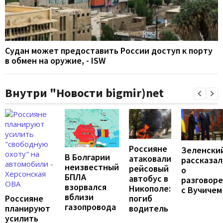
Судан может предоставить России доступ к порту
в обмен на оружие, - ISW
Внутри "Новости bigmir)net
Россияне
Зеленски
В Болгарии
атаковали
рассказал
неизвестный
рейсовый
о
БПЛА
автобус в
разговоре
взорвался
Никополе:
с Вучичем
вблизи
погиб
Россияне
газопровода
водитель
планируют
усилить