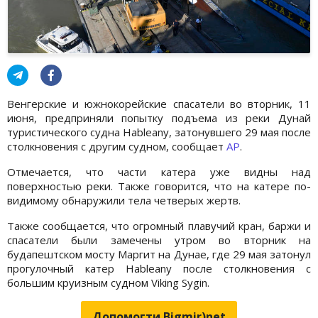
Венгерские и южнокорейские спасатели во вторник, 11
июня, предприняли попытку подъема из реки Дунай
туристического судна Hableany, затонувшего 29 мая после
столкновения с другим судном, сообщает
АР
.
Отмечается, что части катера уже видны над
поверхностью реки. Также говорится, что на катере по-
видимому обнаружили тела четверых жертв.
Также сообщается, что огромный плавучий кран, баржи и
спасатели были замечены утром во вторник на
будапештском мосту Маргит на Дунае, где 29 мая затонул
прогулочный катер Hableany после столкновения с
большим круизным судном Viking Sygin.
Допомогти Bigmir)net