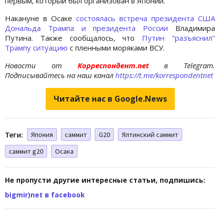
первым, который был организован в Японии.
Накануне в Осаке
состоялась встреча президента США
Дональда Трампа и президента России
Владимира
Путина. Также сообщалось, что
Путин "разъяснил"
Трампу ситуацию
с пленными моряками ВСУ.
Новости от
Корреспондент.net
в Telegram.
Подписывайтесь на наш канал
https://t.me/korrespondentnet
Читайте нас в Google.News
Теги:
Япония
саммит
G20
Ялтинский саммит
саммит g20
Осака
Не пропусти другие интересные статьи, подпишись:
bigmir)net в facebook