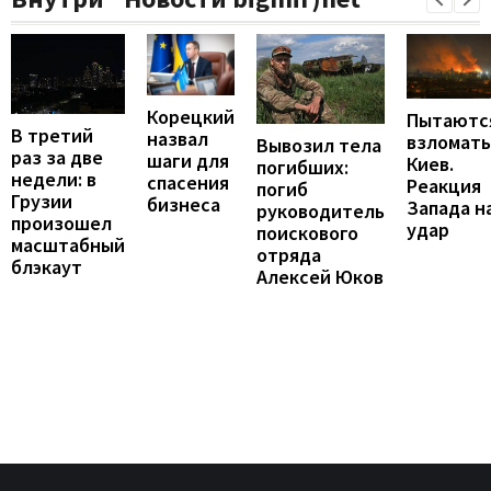
Корецкий
Пытаютс
В третий
назвал
взломать
Вывозил тела
раз за две
шаги для
Киев.
погибших:
недели: в
спасения
Реакция
погиб
Грузии
бизнеса
Запада н
руководитель
произошел
удар
поискового
масштабный
отряда
блэкаут
Алексей Юков