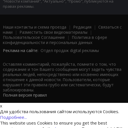
"Новости компаний", "Актуально", "Промо", публикуются на
правах рекламы.
Наши контакты и схема проезда
|
Редакция
|
Связаться с
нами
|
Разместить свои видеоматериалы
|
Пользовательское Соглашение
|
Политика в сфере
конфиденциальности и персональных данных
Реклама на сайте:
Отдел продаж digital рекламы
Оставляя комментарий, пожалуйста, помните о том, что
содержание и тон Вашего сообщения могут задеть чувства
реальных людей, непосредственно или косвенно имеющих
отношение к данной новости. Пользователи, которые
нарушают эти правила грубо или систематически, будут
заблокированы.
Полная версия правил
x
Для удобства пользования сайтом используются Cookies.
Подробнее...
This website uses Cookies to ensure you get the best