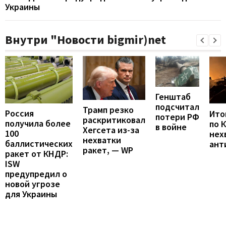
Украины
Внутри "Новости bigmir)net
Генштаб
подсчитал
Трамп резко
Россия
Итог
потери РФ
раскритиковал
получила более
по 
в войне
Хегсета из-за
100
нех
нехватки
баллистических
ант
ракет, — WP
ракет от КНДР:
ISW
предупредил о
новой угрозе
для Украины