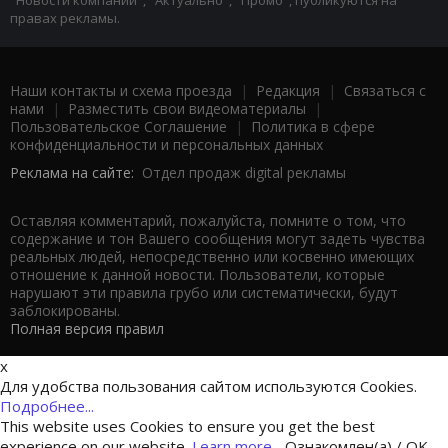
"Новости компаний", "Актуально", "Промо", публикуются на
правах рекламы.
Наши контакты и схема проезда
|
Редакция
|
Связаться с
нами
|
Разместить свои видеоматериалы
|
Пользовательское Соглашение
|
Политика в сфере
конфиденциальности и персональных данных
Реклама на сайте:
Отдел продаж digital рекламы
Оставляя комментарий, пожалуйста, помните о том, что
содержание и тон Вашего сообщения могут задеть чувства
реальных людей, непосредственно или косвенно имеющих
отношение к данной новости. Пользователи, которые
нарушают эти правила грубо или систематически, будут
заблокированы.
Полная версия правил
x
Для удобства пользования сайтом используются Cookies.
Подробнее...
This website uses Cookies to ensure you get the best
experience on our website.
Learn more...
Ознакомлен(а) / OK