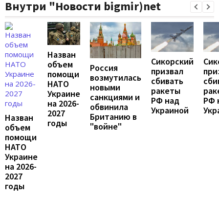
Внутри "Новости bigmir)net
Назван
Сикорский
Сик
объем
Россия
призвал
при
помощи
возмутилась
сбивать
сби
НАТО
новыми
ракеты
рак
Украине
санкциями и
РФ над
РФ 
на 2026-
обвинила
Украиной
Укр
2027
Британию в
Назван
годы
"войне"
объем
помощи
НАТО
Украине
на 2026-
2027
годы